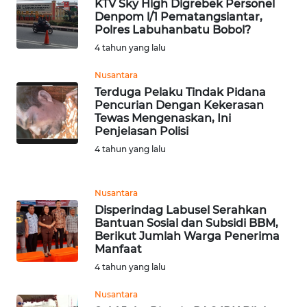
KTV Sky High Digrebek Personel
Denpom l/1 Pematangsiantar,
WN
Polres Labuhanbatu Bobol?
SURABAYA
4 tahun yang lalu
WN
Nusantara
NATUNA
Terduga Pelaku Tindak Pidana
Pencurian Dengan Kekerasan
Tewas Mengenaskan, Ini
WN
Penjelasan Polisi
BINTAN
4 tahun yang lalu
WN
MANDALIKA
Nusantara
Disperindag Labusel Serahkan
Bantuan Sosial dan Subsidi BBM,
WN
Berikut Jumlah Warga Penerima
LIKUPANG
Manfaat
4 tahun yang lalu
WN
LABUANBAJO
Nusantara