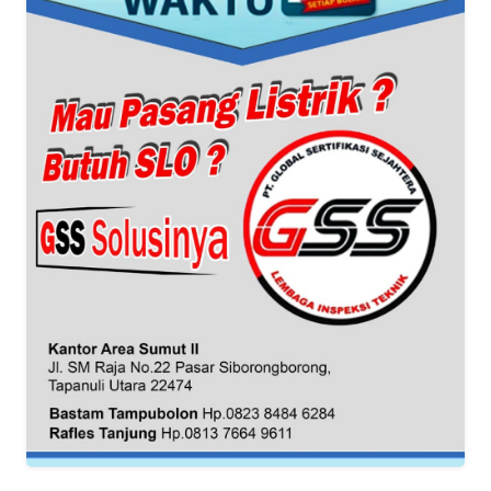
SIBER
REDAKSI
KARIR
DISCLAIMER
Wahana
News
Regional
WN
SUMUT
WN
JAKARTA