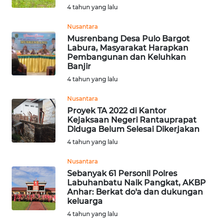
PADANG
4 tahun yang lalu
LAWAS
Nusantara
WN
Musrenbang Desa Pulo Bargot
SUMEDANG
Labura, Masyarakat Harapkan
Pembangunan dan Keluhkan
Banjir
WN
4 tahun yang lalu
CIANJUR
Nusantara
WN
Proyek TA 2022 di Kantor
KEPULAUAN
Kejaksaan Negeri Rantauprapat
Diduga Belum Selesai Dikerjakan
SERIBU
4 tahun yang lalu
WN
Nusantara
TANGERANG
Sebanyak 61 Personil Polres
Labuhanbatu Naik Pangkat, AKBP
WN
Anhar: Berkat do'a dan dukungan
keluarga
BINJAI
4 tahun yang lalu