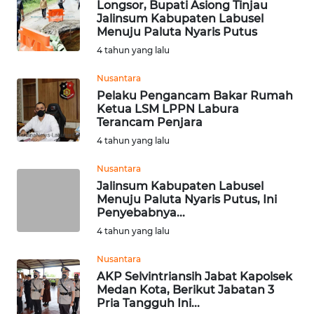
Longsor, Bupati Asiong Tinjau
Jalinsum Kabupaten Labusel
WAHANA
Menuju Paluta Nyaris Putus
KONSUMEN
4 tahun yang lalu
WAHANA
Nusantara
LISTRIK
Pelaku Pengancam Bakar Rumah
Ketua LSM LPPN Labura
Terancam Penjara
WAHANA
TRAVEL
4 tahun yang lalu
Nusantara
WAHANA
Jalinsum Kabupaten Labusel
TV
Menuju Paluta Nyaris Putus, Ini
Penyebabnya...
WAHANANEWS
4 tahun yang lalu
ID
Nusantara
AKP Selvintriansih Jabat Kapolsek
WAHANANEWS
Medan Kota, Berikut Jabatan 3
CO ID
Pria Tangguh Ini...