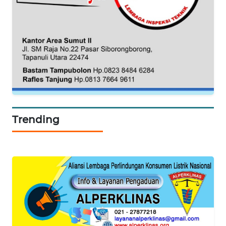
WAHANA
HEALTH
WAHANA
DESA
WISATA
LAPAK
WAHANA
Trending
Wahana
Network
KONSUMEN
LISTRIK
MASYARAKAT
KELISTRIKAN