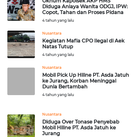
Oknum Kapolsek AKP HMS
Diduga Aniaya Wanita ODGJ, IPW:
WN
Copot, Tahan dan Proses Pidana
BEKASI
4 tahun yang lalu
Nusantara
WN
BOGOR
Kegiatan Mafia CPO Ilegal di Aek
Natas Tutup
4 tahun yang lalu
WN
DEPOK
Nusantara
Mobil Pick Up Hiline PT. Asda Jatuh
WN
ke Jurang, Korban Meninggal
TAPANULI
Dunia Bertambah
UTARA
4 tahun yang lalu
WN
Nusantara
SAMOSIR
Diduga Over Tonase Penyebab
Mobil Hiline PT. Asda Jatuh ke
WN
Jurang