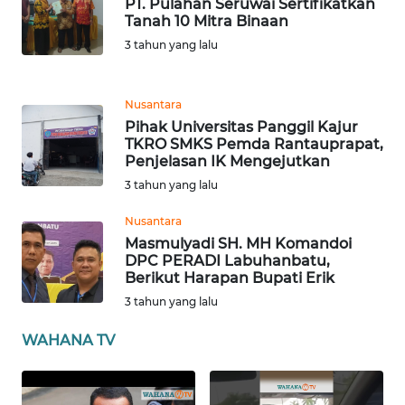
PT. Pulahan Seruwai Sertifikatkan
Tanah 10 Mitra Binaan
WN
3 tahun yang lalu
SULBAR
WN
Nusantara
BABEL
Pihak Universitas Panggil Kajur
TKRO SMKS Pemda Rantauprapat,
Penjelasan IK Mengejutkan
WN
SUMBAR
3 tahun yang lalu
Nusantara
WN
Masmulyadi SH. MH Komandoi
SUMSEL
DPC PERADI Labuhanbatu,
Berikut Harapan Bupati Erik
WN
3 tahun yang lalu
BENGKULU
WAHANA TV
WN
LAMPUNG