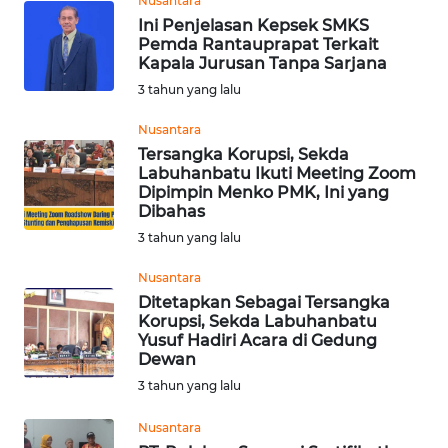
Nusantara
Ini Penjelasan Kepsek SMKS
WN
Pemda Rantauprapat Terkait
RIAU
Kapala Jurusan Tanpa Sarjana
3 tahun yang lalu
WN
SERAMBI
Nusantara
Tersangka Korupsi, Sekda
Labuhanbatu Ikuti Meeting Zoom
WN
Dipimpin Menko PMK, Ini yang
JAMBI
Dibahas
3 tahun yang lalu
WN
SULTRA
Nusantara
Ditetapkan Sebagai Tersangka
Korupsi, Sekda Labuhanbatu
WN
Yusuf Hadiri Acara di Gedung
NTB
Dewan
3 tahun yang lalu
WN
SULTENG
Nusantara