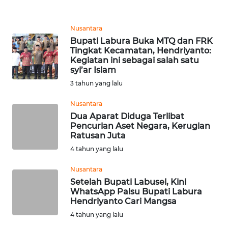
WN
SULUT
Nusantara
Bupati Labura Buka MTQ dan FRK
WN
Tingkat Kecamatan, Hendriyanto:
MALUKU
Kegiatan ini sebagai salah satu
syi’ar Islam
3 tahun yang lalu
WN
MALUT
Nusantara
Dua Aparat Diduga Terlibat
WN
Pencurian Aset Negara, Kerugian
DAIRI
Ratusan Juta
4 tahun yang lalu
WN
Nusantara
DANAU
TOBA
Setelah Bupati Labusel, Kini
WhatsApp Palsu Bupati Labura
Hendriyanto Cari Mangsa
WN
4 tahun yang lalu
NIAS