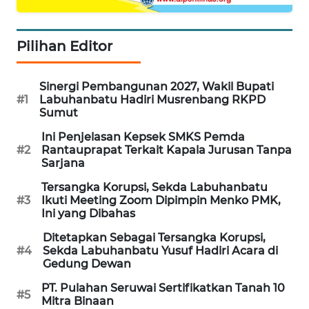
WALINKI
ID
Pilihan Editor
MAWAKA
Sinergi Pembangunan 2027, Wakil Bupati
ID
#1
Labuhanbatu Hadiri Musrenbang RKPD
Sumut
MARTABAT
Ini Penjelasan Kepsek SMKS Pemda
NET
#2
Rantauprapat Terkait Kapala Jurusan Tanpa
Sarjana
PLN
Tersangka Korupsi, Sekda Labuhanbatu
WATCH
#3
Ikuti Meeting Zoom Dipimpin Menko PMK,
Ini yang Dibahas
MKLI
Ditetapkan Sebagai Tersangka Korupsi,
#4
Sekda Labuhanbatu Yusuf Hadiri Acara di
Gedung Dewan
LPKKI
PT. Pulahan Seruwai Sertifikatkan Tanah 10
#5
Mitra Binaan
LKKI