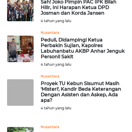
Sah! Joko Pimpin PAC IPK Bilah
Hilir, Ini Harapan Ketua DPD
WN
Josman dan Korda Jansen
BORNEO
4 tahun yang lalu
Wahana
Nusantara
Media
Peduli, Didampingi Ketua
Group
Perbakin Sujian, Kapolres
Labuhanbatu AKBP Anhar Jenguk
WAHANA
Personil Sakit
NEWS
4 tahun yang lalu
WAHANA
Nusantara
TANI
Proyek TU Kebun Sisumut Masih
'Misteri', Kandir Beda Keterangan
Dengan Asisten dan Askep, Ada
WAHANA
apa?
ADVOKAT
4 tahun yang lalu
WAHANA
INFRASTRUKTUR
Nusantara