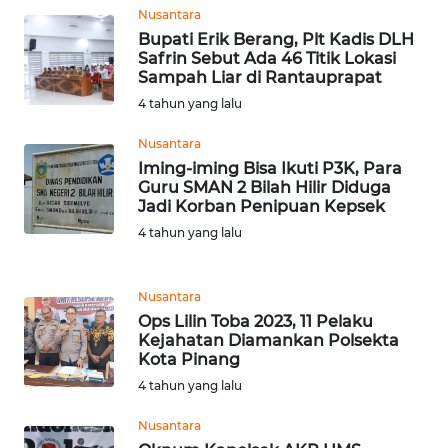
Nusantara
LABUHANBATU
Bupati Erik Berang, Plt Kadis DLH
Safrin Sebut Ada 46 Titik Lokasi
WN
Sampah Liar di Rantauprapat
TAPANULI
4 tahun yang lalu
TENGAH
Nusantara
Iming-iming Bisa Ikuti P3K, Para
WN DELI
Guru SMAN 2 Bilah Hilir Diduga
SERDANG
Jadi Korban Penipuan Kepsek
4 tahun yang lalu
WN
TEBING
TINGGI
Nusantara
Ops Lilin Toba 2023, 11 Pelaku
WN
Kejahatan Diamankan Polsekta
PAKPAK
Kota Pinang
4 tahun yang lalu
WN
Nusantara
KARAWANG