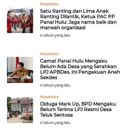
Nusantara
WN
Satu Ranting dan Lima Anak
LANGKAT
Ranting Dilantik, Ketua PAC PP
Panai Hulu: Jaga nama baik dan
marwah organisasi
WN
4 tahun yang lalu
TAPANULI
SELATAN
Nusantara
WN
Camat Panai Hulu Mengaku
TANJUNG
Belum Ada Desa yang Serahkan
LESUNG
LPJ APBDes, Ini Pengakuan Aneh
Sekdes
4 tahun yang lalu
WN
KARO
Nusantara
Diduga Mark Up, BPD Mengaku
WN
Belum Terima LPJ Resmi Desa
SIMALUNGUN
Teluk Sentosa
4 tahun yang lalu
WN