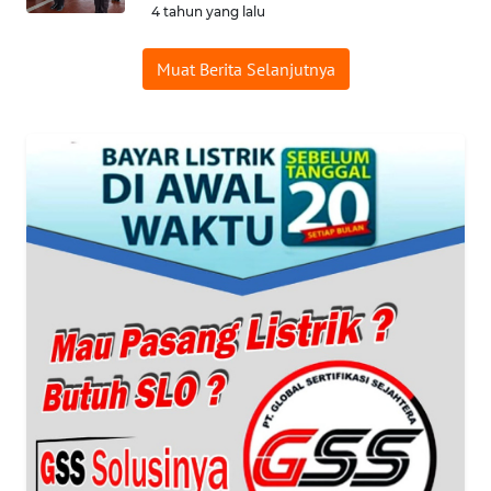
4 tahun yang lalu
WAHANANEWS
NET
Muat Berita Selanjutnya
WAHANA
SPORT
WAHANA
UMKM
WAHANA
SELEB
WAHANA
PERSONA
WAHANA
OTOMOTIF