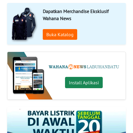
KHAS
Dapatkan Merchandise Eksklusif
Wahana News
Informasi
Buka Katalog
INDEKS
BERITA
KONTAK
KAMI
INFO
Install Aplikasi
IKLAN
TENTANG
KAMI
PEDOMAN
MEDIA