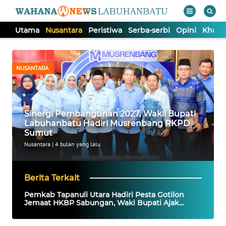
Utama
Nusantara
Peristiwa
Serba-serbi
Opini
Khas
WAHANA
Tutup
TV
NUSANTARA
UTAMA
Sinergi Pembangunan 2027, Wakil Bupati
NUSANTARA
Labuhanbatu Hadiri Musrenbang RKPD
Sumut
PERISTIWA
Nusantara
|
4 bulan yang lalu
SERBA-
Berita Terkait
SERBI
Pemkab Tapanuli Utara Hadiri Pesta Gotilon
Jemaat HKBP Sabungan, Waki Bupati Ajak
Masyarakat Dukung Program Pembangunan
OPINI
Daerah ‎