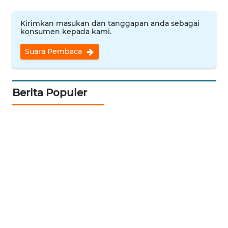
KOPEKLIN
Kirimkan masukan dan tanggapan anda sebagai
konsumen kepada kami.
PORTAL
Suara Pembaca
KONSUMEN
FORWAMKI
Berita Populer
ALPERKLINAS
FORJASIDA
TAMBANG
NEWS
SITUNGIR
NEWS