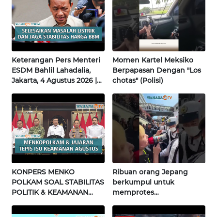
WN
JATENG
WN
NUSANTARA
Keterangan Pers Menteri
Momen Kartel Meksiko
ESDM Bahlil Lahadalia,
Berpapasan Dengan "Los
Jakarta, 4 Agustus 2026 |
chotas" (Polisi)
WN
Wahana Terkini
JOGJA
WN
JATIM
WN
BALI
KONPERS MENKO
Ribuan orang Jepang
POLKAM SOAL STABILITAS
berkumpul untuk
WN
POLITIK & KEAMANAN
memprotes
KALBAR
NASIONAL | Wahana
pembangunan masjid
Terkini
pertama di Fujisawa