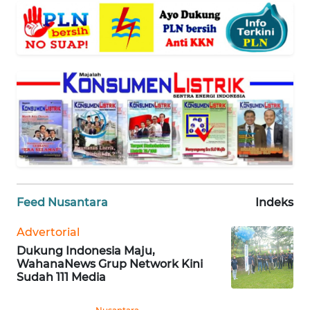
WN
JABAR
WN
BANTEN
WN
NTT
WN
KEPRI
Feed Nusantara
Indeks
WN
PAPUA
Advertorial
Dukung Indonesia Maju,
WahanaNews Grup Network Kini
WN
Sudah 111 Media
PAPUA
BARAT