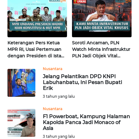
WN
KALTENG
WN
KALTARA
Keterangan Pers Ketua
Soroti Ancaman, PLN
MPR RI, Usai Pertemuan
Watch Minta Infrastruktur
WN
dengan Presiden di Istana
PLN Jadi Objek Vital
KALSEL
| Wahana Terkini
Khusus | Alperklinas
Research
Nusantara
WN
Jelang Pelantikan DPD KNPI
Labuhanbatu, Ini Pesan Bupati
KALTIM
Erik
3 tahun yang lalu
WN
SULSEL
Nusantara
F1 Powerboat, Kampung Halaman
WN
Kapolda Panca Jadi Monaco of
Asia
GORONTALO
3 tahun yang lalu