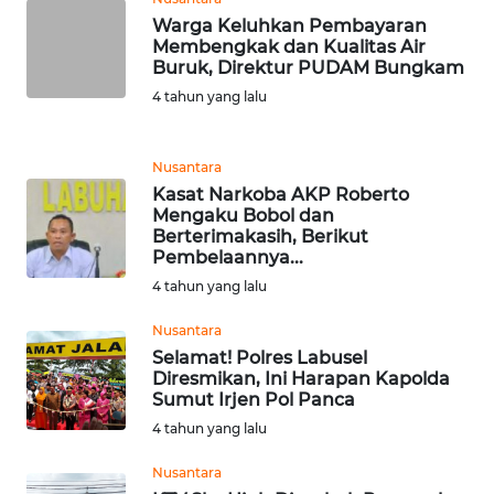
WN
Warga Keluhkan Pembayaran
PURWAKARTA
Membengkak dan Kualitas Air
Buruk, Direktur PUDAM Bungkam
WN
4 tahun yang lalu
PRIANGAN
TIMUR
Nusantara
Kasat Narkoba AKP Roberto
WN
Mengaku Bobol dan
SEMARANG
Berterimakasih, Berikut
Pembelaannya...
WN
4 tahun yang lalu
SOLO
Nusantara
Selamat! Polres Labusel
WN
Diresmikan, Ini Harapan Kapolda
BOROBUDUR
Sumut Irjen Pol Panca
4 tahun yang lalu
WN
MADURA
Nusantara