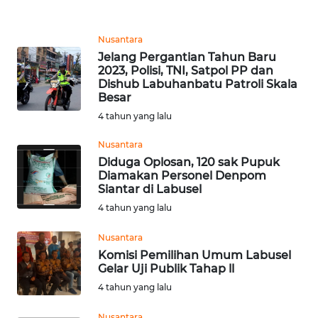
WN
CIREBON
Nusantara
Jelang Pergantian Tahun Baru
WN
2023, Polisi, TNI, Satpol PP dan
INDRAMAYU
Dishub Labuhanbatu Patroli Skala
Besar
4 tahun yang lalu
WN
KUNINGAN
Nusantara
Diduga Oplosan, 120 sak Pupuk
WN
Diamakan Personel Denpom
MAJALENGKA
Siantar di Labusel
4 tahun yang lalu
WN
SUBANG
Nusantara
Komisi Pemilihan Umum Labusel
Gelar Uji Publik Tahap ll
WN
4 tahun yang lalu
SUKABUMI
Nusantara