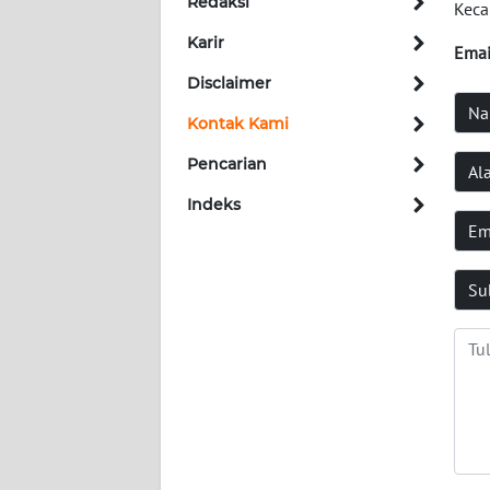
KHAS
Redaksi
Keca
Karir
Emai
Informasi
Disclaimer
INDEKS
Na
Kontak Kami
BERITA
Pencarian
Al
KONTAK
Indeks
KAMI
Em
INFO
Su
IKLAN
TENTANG
KAMI
PEDOMAN
MEDIA
SIBER