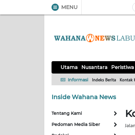
MENU
WAHANA
Tutup
TV
UTAMA
NUSANTARA
Utama
Nusantara
Peristiwa
PERISTIWA
Informasi
Indeks Berita
Kontak 
SERBA-
Inside Wahana News
SERBI
K
Tentang Kami
OPINI
Pedoman Media Siber
Jala