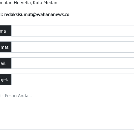
matan Helvetia, Kota Medan
l:
redaksisumut@wahananews.co
ma
amat
ail
bjek