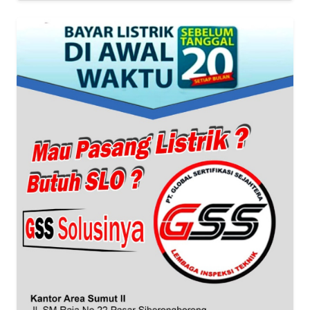
KHAS
Informasi
INDEKS
BERITA
KONTAK
KAMI
INFO
IKLAN
TENTANG
KAMI
PEDOMAN
MEDIA