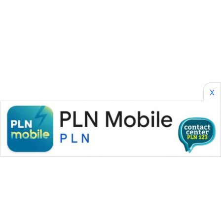
LABUHANBATU
WN
TAPANULI
TENGAH
WN DELI
X
SERDANG
WN
TEBING
TINGGI
WN
PAKPAK
WN
KARAWANG