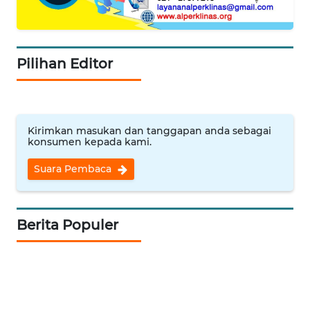
WN
SULBAR
Pilihan Editor
WN
BABEL
WN
Kirimkan masukan dan tanggapan anda sebagai
SUMBAR
konsumen kepada kami.
Suara Pembaca
WN
SUMSEL
Berita Populer
WN
BENGKULU
WN
LAMPUNG