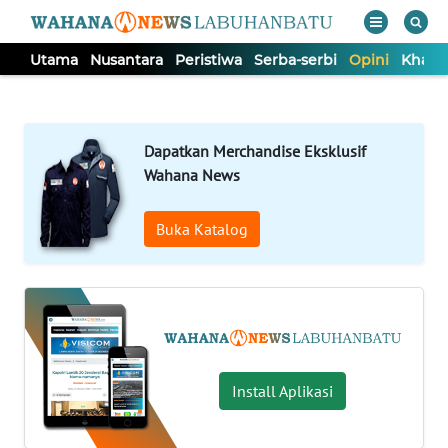
Utama
Nusantara
Peristiwa
Serba-serbi
Opini
Khas
WAHANA
Tutup
TV
Dapatkan Merchandise Eksklusif
UTAMA
Wahana News
NUSANTARA
Buka Katalog
PERISTIWA
SERBA-
SERBI
Install Aplikasi
OPINI