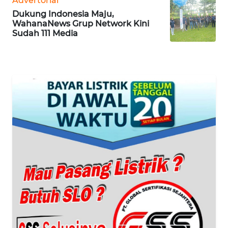
Advertorial
WN
Dukung Indonesia Maju,
JABAR
WahanaNews Grup Network Kini
Sudah 111 Media
WN
BANTEN
WN
NTT
WN
KEPRI
WN
PAPUA
WN
PAPUA
BARAT