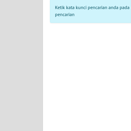
KHAS
Ketik kata kunci pencarian anda pada 
pencarian
Informasi
INDEKS
BERITA
KONTAK
KAMI
INFO
IKLAN
TENTANG
KAMI
PEDOMAN
MEDIA
SIBER