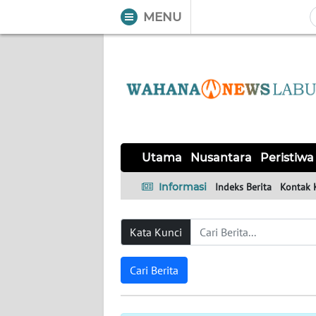
MENU
WAHANA
Tutup
TV
UTAMA
NUSANTARA
Utama
Nusantara
Peristiwa
PERISTIWA
Informasi
Indeks Berita
Kontak 
SERBA-
Kata Kunci
SERBI
Cari Berita
OPINI