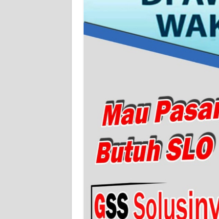
WN
RIAU
WN
SERAMBI
WN
JAMBI
WN
SULTRA
WN
NTB
WN
SULTENG