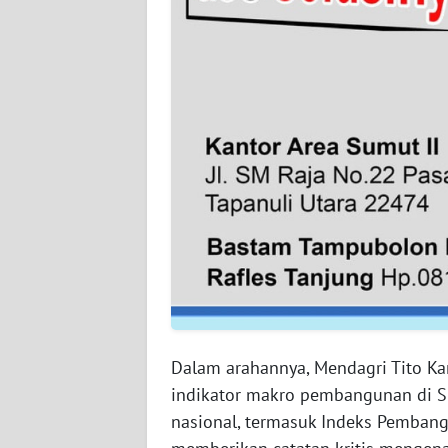
WN
SULBAR
WN
BABEL
WN
SUMBAR
WN
SUMSEL
WN
BENGKULU
Dalam arahannya, Mendagri Tito Ka
WN
indikator makro pembangunan di Su
LAMPUNG
nasional, termasuk Indeks Pembang
WN