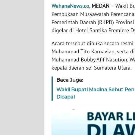
JABAR
WahanaNews.co
, MEDAN –
Wakil Bu
Pembukaan Musyawarah Perencana
WN
Pemerintah Daerah (RKPD) Provinsi 
BANTEN
digelar di Hotel Santika Premiere 
WN
Acara tersebut dibuka secara resmi
NTT
Muhammad Tito Karnavian, serta di
Muhammad Bobby Afif Nasution, Wak
WN
kepala daerah se- Sumatera Utara.
KEPRI
Baca Juga:
WN
Wakil Bupati Madina Sebut Peni
PAPUA
Dicapai
WN
PAPUA
BARAT