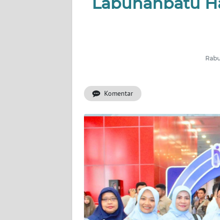
Labuhanbatu H
KHAS
Informasi
INDEKS
BERITA
Rabu,
KONTAK
Komentar
KAMI
INFO
IKLAN
TENTANG
KAMI
PEDOMAN
MEDIA
SIBER