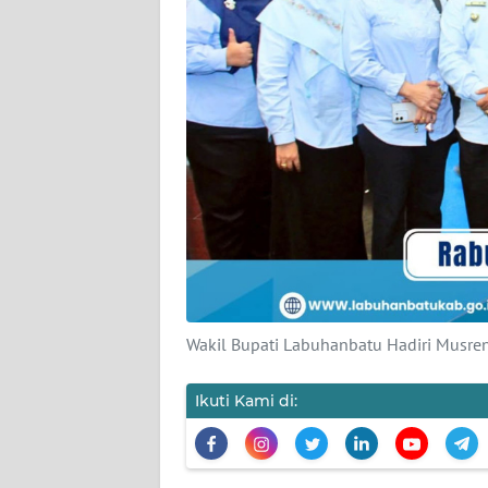
REDAKSI
KARIR
DISCLAIMER
Wahana
News
Regional
WN
SUMUT
Wakil Bupati Labuhanbatu Hadiri Musr
WN
Ikuti Kami di:
JAKARTA
WN