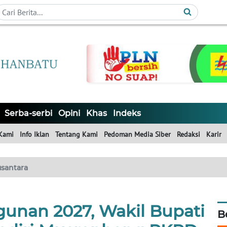
Serba-serbi
Opini
Khas
Indeks
Kami
Info Iklan
Tentang Kami
Pedoman Media Siber
Redaksi
Karir
santara
unan 2027, Wakil Bupati
B