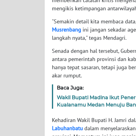
memberikan catatan kritis mengen
JATENG
mengikis ketimpangan antarwilaya
"Semakin detail kita membaca data,
WN
NUSANTARA
Musrenbang
ini jangan sekadar age
langkah nyata," tegas Mendagri.
WN
Senada dengan hal tersebut, Gube
JOGJA
antara pemerintah provinsi dan ka
hanya tepat sasaran, tetapi juga b
WN
JATIM
akar rumput.
Baca Juga:
WN
BALI
Wakil Bupati Madina Ikut Pen
Kualanamu Medan Menuju Band
WN
KALBAR
Kehadiran Wakil Bupati H. Jamri 
Labuhanbatu
dalam menyelaraskan 
WN