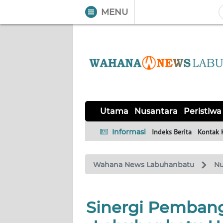
MENU
WAHANA
Tutup
TV
UTAMA
NUSANTARA
Utama
Nusantara
Peristiwa
PERISTIWA
Informasi
Indeks Berita
Kontak 
SERBA-
Wahana News Labuhanbatu
Nu
SERBI
OPINI
Sinergi Pembang