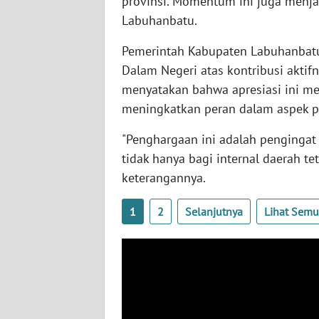
provinsi. Momentum ini juga menjad
KALTENG
Labuhanbatu.
WN
Pemerintah Kabupaten Labuhanbat
KALTARA
Dalam Negeri atas kontribusi akti
menyatakan bahwa apresiasi ini me
WN
meningkatkan peran dalam aspek
KALSEL
"Penghargaan ini adalah pengingat
WN
tidak hanya bagi internal daerah te
KALTIM
keterangannya.
WN
1
2
Selanjutnya
Lihat Sem
SULSEL
WN
GORONTALO
WN