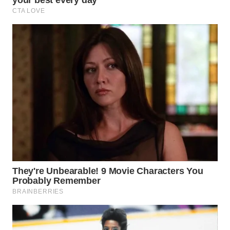
WN
PURWAKARTA
WN
PRIANGAN
TIMUR
WN
SEMARANG
WN
SOLO
WN
BOROBUDUR
WN
MADURA