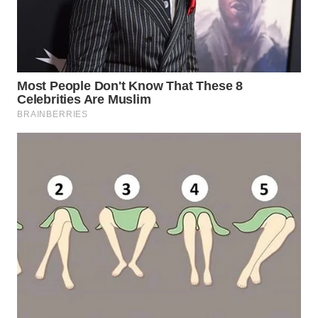
WN
LANGKAT
WN
TAPANULI
SELATAN
WN
TANJUNG
LESUNG
WN
KARO
WN
SIMALUNGUN
WN