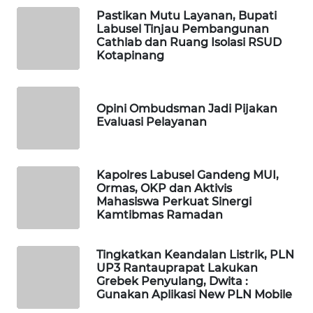
Pastikan Mutu Layanan, Bupati
Labusel Tinjau Pembangunan
KOPEKLIN
Cathlab dan Ruang Isolasi RSUD
Kotapinang
PORTAL
KONSUMEN
Opini Ombudsman Jadi Pijakan
FORWAMKI
Evaluasi Pelayanan
ALPERKLINAS
Kapolres Labusel Gandeng MUI,
Ormas, OKP dan Aktivis
FORJASIDA
Mahasiswa Perkuat Sinergi
Kamtibmas Ramadan
TAMBANG
NEWS
Tingkatkan Keandalan Listrik, PLN
UP3 Rantauprapat Lakukan
Grebek Penyulang, Dwita :
SITUNGIR
Gunakan Aplikasi New PLN Mobile
NEWS