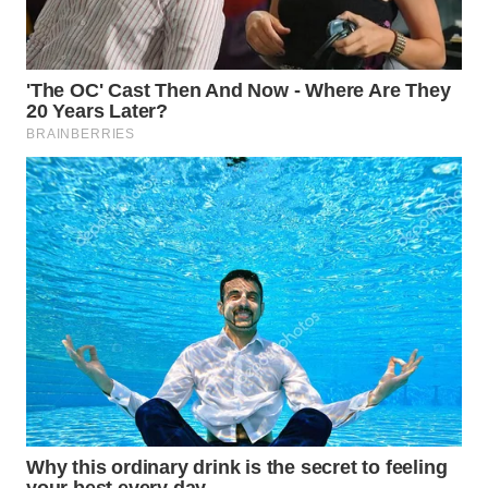
WN
CIREBON
WN
INDRAMAYU
WN
KUNINGAN
WN
MAJALENGKA
WN
SUBANG
WN
SUKABUMI