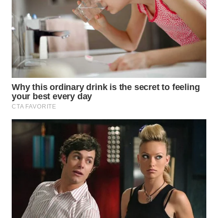
PADANG
LAWAS
WN
SUMEDANG
WN
CIANJUR
WN
KEPULAUAN
SERIBU
WN
TANGERANG
WN
BINJAI