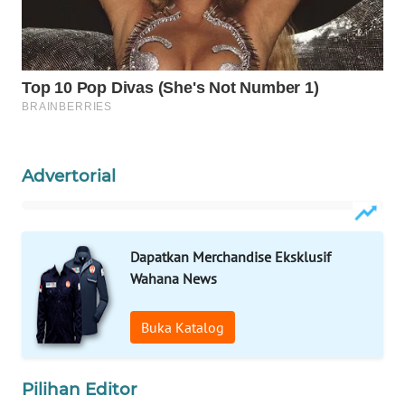
WALINKI
ID
MAWAKA
ID
MARTABAT
Advertorial
NET
PLN
WATCH
Dapatkan Merchandise Eksklusif
Wahana News
MKLI
Buka Katalog
LPKKI
Pilihan Editor
LKKI