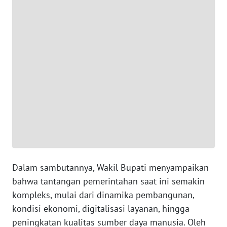
WN
JABAR
WN
BANTEN
WN
NTT
WN
KEPRI
WN
Dalam sambutannya, Wakil Bupati menyampaikan
PAPUA
bahwa tantangan pemerintahan saat ini semakin
kompleks, mulai dari dinamika pembangunan,
WN
PAPUA
kondisi ekonomi, digitalisasi layanan, hingga
BARAT
peningkatan kualitas sumber daya manusia. Oleh