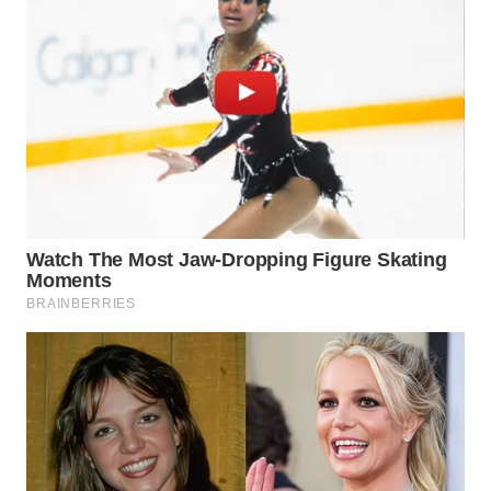
WN
SURABAYA
WN
NATUNA
WN
BINTAN
WN
MANDALIKA
WN
LIKUPANG
WN
LABUANBAJO