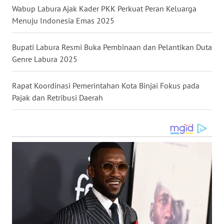
Wabup Labura Ajak Kader PKK Perkuat Peran Keluarga
WN
SULUT
Menuju Indonesia Emas 2025
WN
Bupati Labura Resmi Buka Pembinaan dan Pelantikan Duta
MALUKU
Genre Labura 2025
WN
Rapat Koordinasi Pemerintahan Kota Binjai Fokus pada
MALUT
Pajak dan Retribusi Daerah
WN
DAIRI
WN
DANAU
TOBA
WN
NIAS