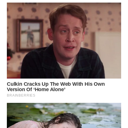
WAHANANEWS
NET
WAHANA
SPORT
WAHANA
UMKM
WAHANA
SELEB
WAHANA
PERSONA
WAHANA
OTOMOTIF