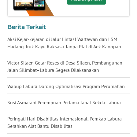
WN
KALTENG
Berita Terkait
WN
KALTARA
Aksi Kejar-kejaran di Jalur Lintas! Wartawan dan LSM
Hadang Truk Kayu Raksasa Tanpa Plat di Aek Kanopan
WN
KALSEL
Victor Silaen Gelar Reses di Desa Silaen, Pembangunan
Jalan Silimbat–Labura Segera Dilaksanakan
WN
KALTIM
Wabup Labura Dorong Optimalisasi Program Perumahan
WN
Susi Asmarani Perempuan Pertama Jabat Sekda Labura
SULSEL
Peringati Hari Disabilitas Internasional, Pemkab Labura
WN
Serahkan Alat Bantu Disabilitas
GORONTALO