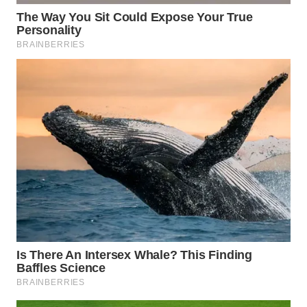
LABUHANBATU
WN
TAPANULI
TENGAH
WN DELI
SERDANG
WN
TEBING
TINGGI
WN
PAKPAK
WN
KARAWANG