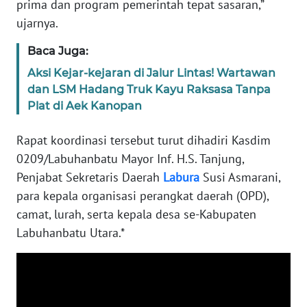
prima dan program pemerintah tepat sasaran,”
WN
ujarnya.
SULBAR
Baca Juga:
WN
Aksi Kejar-kejaran di Jalur Lintas! Wartawan
BABEL
dan LSM Hadang Truk Kayu Raksasa Tanpa
Plat di Aek Kanopan
WN
SUMBAR
Rapat koordinasi tersebut turut dihadiri Kasdim
0209/Labuhanbatu Mayor Inf. H.S. Tanjung,
WN
Penjabat Sekretaris Daerah
Labura
Susi Asmarani,
SUMSEL
para kepala organisasi perangkat daerah (OPD),
camat, lurah, serta kepala desa se-Kabupaten
WN
Labuhanbatu Utara.*
BENGKULU
WN
LAMPUNG