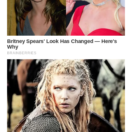
WN
BORNEO
Wahana
Media
Group
WAHANA
NEWS
WAHANA
TANI
WAHANA
ADVOKAT
WAHANA
INFRASTRUKTUR