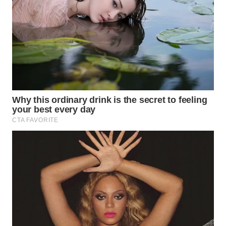
WAHANA
HEALTH
WAHANA
DESA
WISATA
LAPAK
WAHANA
Wahana
Network
KONSUMEN
LISTRIK
MASYARAKAT
KELISTRIKAN