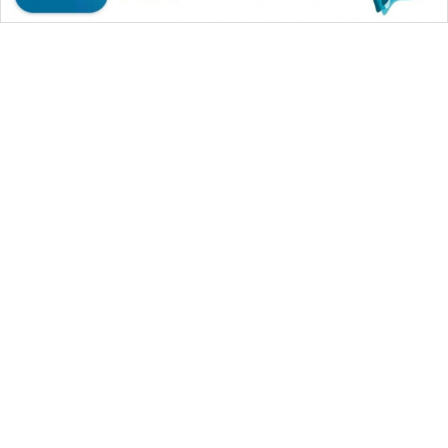
WAHANA MEDIA GROUP
|
|
|
WAHANA NEWS co
WAHANA TANI
WAHANA ADVOKAT
|
|
WAHANA INFRASTRUKTUR
WAHANA KONSUMEN
|
|
|
WAHANA LISTRIK
WAHANA TRAVEL
WAHANA TV
|
|
|
WAHANANEWS id
WAHANANEWS CO ID
WAHANANEWS NET
|
|
|
WAHANA SPORT ID
Wahana UMKM
Wahana Seleb
|
|
|
Wahana Persona
Wahana Otomotif
Wahana Health
|
Wahana Desa Wisata
Lapak Wahana