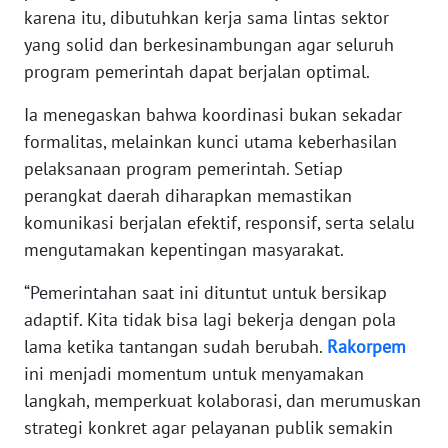
karena itu, dibutuhkan kerja sama lintas sektor
WN
yang solid dan berkesinambungan agar seluruh
RIAU
program pemerintah dapat berjalan optimal.
WN
Ia menegaskan bahwa koordinasi bukan sekadar
SERAMBI
formalitas, melainkan kunci utama keberhasilan
pelaksanaan program pemerintah. Setiap
WN
perangkat daerah diharapkan memastikan
JAMBI
komunikasi berjalan efektif, responsif, serta selalu
mengutamakan kepentingan masyarakat.
WN
SULTRA
“Pemerintahan saat ini dituntut untuk bersikap
adaptif. Kita tidak bisa lagi bekerja dengan pola
WN
lama ketika tantangan sudah berubah.
Rakorpem
NTB
ini menjadi momentum untuk menyamakan
langkah, memperkuat kolaborasi, dan merumuskan
WN
strategi konkret agar pelayanan publik semakin
SULTENG