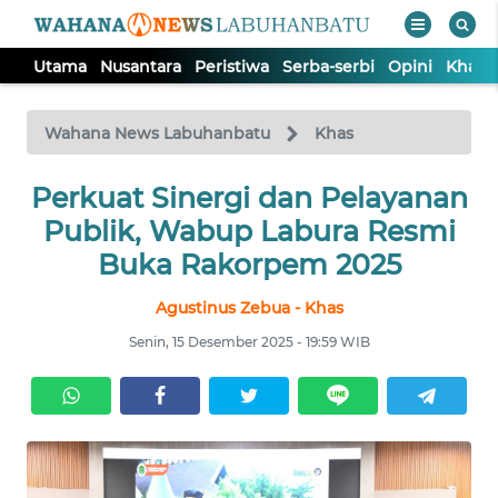
Utama
Nusantara
Peristiwa
Serba-serbi
Opini
Khas
WAHANA
Tutup
TV
Wahana News Labuhanbatu
Khas
UTAMA
Perkuat Sinergi dan Pelayanan
Publik, Wabup Labura Resmi
NUSANTARA
Buka Rakorpem 2025
Agustinus Zebua - Khas
PERISTIWA
Senin, 15 Desember 2025 - 19:59 WIB
SERBA-
SERBI
OPINI