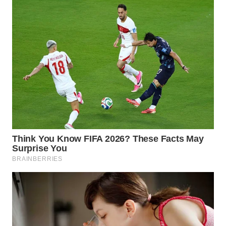
WN
BEKASI
WN
BOGOR
WN
DEPOK
WN
TAPANULI
UTARA
WN
SAMOSIR
WN