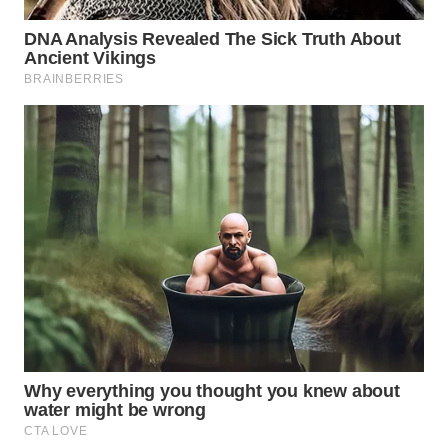
WAHANA
KONSUMEN
WAHANA
LISTRIK
WAHANA
TRAVEL
WAHANA
TV
WAHANANEWS
ID
WAHANANEWS
CO ID