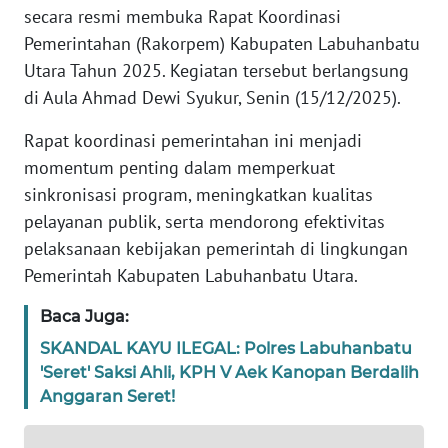
secara resmi membuka Rapat Koordinasi
SIBER
Pemerintahan (Rakorpem) Kabupaten Labuhanbatu
Utara Tahun 2025. Kegiatan tersebut berlangsung
REDAKSI
di Aula Ahmad Dewi Syukur, Senin (15/12/2025).
KARIR
Rapat koordinasi pemerintahan ini menjadi
momentum penting dalam memperkuat
DISCLAIMER
sinkronisasi program, meningkatkan kualitas
pelayanan publik, serta mendorong efektivitas
Wahana
News
pelaksanaan kebijakan pemerintah di lingkungan
Regional
Pemerintah Kabupaten Labuhanbatu Utara.
Baca Juga:
WN
SUMUT
SKANDAL KAYU ILEGAL: Polres Labuhanbatu
'Seret' Saksi Ahli, KPH V Aek Kanopan Berdalih
WN
Anggaran Seret!
JAKARTA