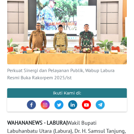
KHAS
Informasi
INDEKS
BERITA
KONTAK
KAMI
Perkuat Sinergi dan Pelayanan Publik, Wabup Labura
Resmi Buka Rakorpem 2025/ist
INFO
IKLAN
Ikuti Kami di:
TENTANG
KAMI
WAHANANEWS - LABURA|
Wakil Bupati
PEDOMAN
Labuhanbatu Utara (Labura), Dr. H. Samsul Tanjung,
MEDIA