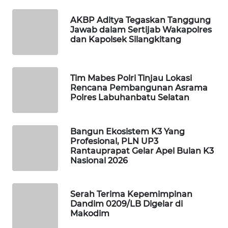
SIDIKALANG
AKBP Aditya Tegaskan Tanggung
NEWS
Jawab dalam Sertijab Wakapolres
dan Kapolsek Silangkitang
SIBARAGAS
NEWS
Tim Mabes Polri Tinjau Lokasi
Rencana Pembangunan Asrama
METRO
Polres Labuhanbatu Selatan
SIANTAR
NEWS
Bangun Ekosistem K3 Yang
METRO
Profesional, PLN UP3
MEDAN
Rantauprapat Gelar Apel Bulan K3
NEWS
Nasional 2026
METRO
Serah Terima Kepemimpinan
JAKARTA
Dandim 0209/LB Digelar di
NEWS
Makodim