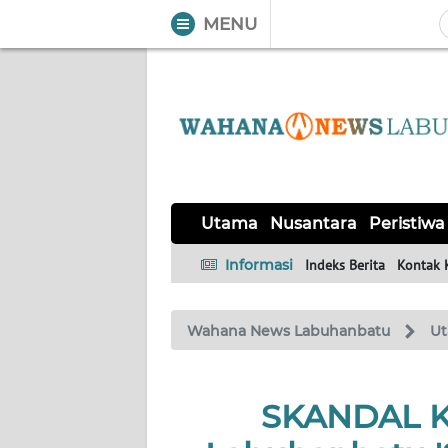
MENU
WAHANA
Tutup
TV
UTAMA
NUSANTARA
Utama
Nusantara
Peristiwa
PERISTIWA
Informasi
Indeks Berita
Kontak 
SERBA-
Wahana News Labuhanbatu
U
SERBI
OPINI
SKANDAL KA