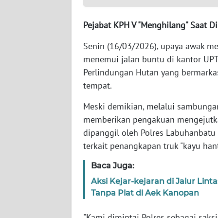
WN
SULBAR
Pejabat KPH V "Menghilang" Saat Di
WN
Senin (16/03/2026), upaya awak med
BABEL
menemui jalan buntu di kantor UPT 
Perlindungan Hutan yang bermarkas
WN
SUMBAR
tempat.
Meski demikian, melalui sambunga
WN
memberikan pengakuan mengejutka
SUMSEL
dipanggil oleh Polres Labuhanbatu
terkait penangkapan truk "kayu hant
WN
BENGKULU
Baca Juga:
Aksi Kejar-kejaran di Jalur Li
WN
LAMPUNG
Tanpa Plat di Aek Kanopan
"Kami dimintai Polres sebagai saks
WN