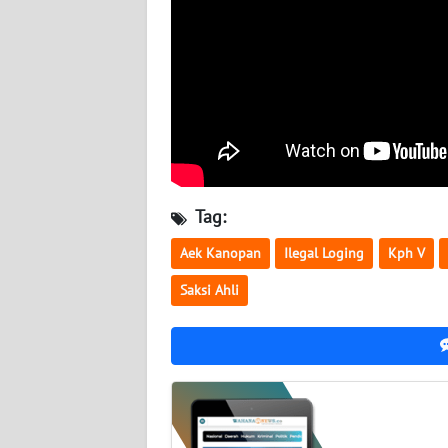
KALTENG
WN
KALTARA
WN
KALSEL
Tag:
WN
KALTIM
Aek Kanopan
Ilegal Loging
Kph V
Saksi Ahli
WN
SULSEL
WN
GORONTALO
WN