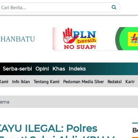
Serba-serbi
Opini
Khas
Indeks
Kami
Info Iklan
Tentang Kami
Pedoman Media Siber
Redaksi
Karir
tama
YU ILEGAL: Polres
B