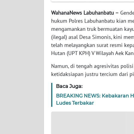
JABAR
WahanaNews Labuhanbatu –
Gender
WN
hukum Polres Labuhanbatu kian me
BANTEN
mengamankan truk bermuatan kayu 
(ilegal) asal Desa Simonis, kini m
WN
telah melayangkan surat resmi kep
NTT
Hutan (UPT KPH) V Wilayah Aek Kano
WN
Namun, di tengah agresivitas polis
KEPRI
ketidaksiapan justru tercium dari 
WN
Baca Juga:
PAPUA
BREAKING NEWS: Kebakaran Heb
Ludes Terbakar
WN
PAPUA
BARAT