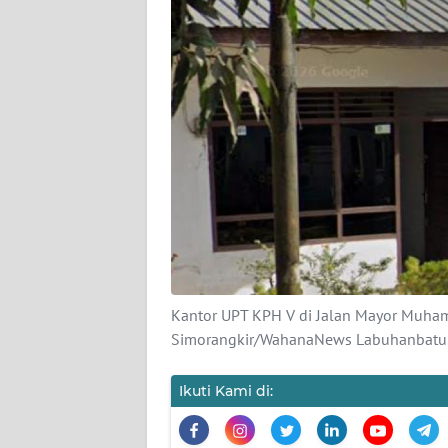
REDAKSI
KARIR
DISCLAIMER
Wahana
News
Regional
WN
SUMUT
Kantor UPT KPH V di Jalan Mayor Muha
Simorangkir/WahanaNews Labuhanbatu
WN
JAKARTA
Ikuti Kami di:
WN