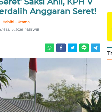
eret' Saksi Ahli, KPH V
rdalih Anggaran Seret!
Habibi - Utama
n, 16 Maret 2026 - 19:51 WIB
T