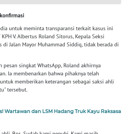
konfirmasi
ia untuk meminta transparansi terkait kasus ini
KPH V. Albertus Roland Sitorus, Kepala Seksi
 di Jalan Mayor Muhammad Siddiq, tidak berada di
n pesan singkat WhatsApp, Roland akhirnya
n. Ia membenarkan bahwa pihaknya telah
 untuk memberikan keterangan sebagai saksi ahli
u" tersebut.
ntas! Wartawan dan LSM Hadang Truk Kayu Raksasa
i ahli, Bos. Sudah kami penuhi. Kami masih