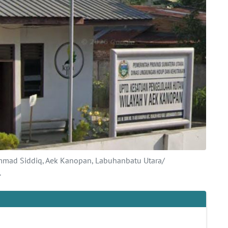
mmad Siddiq, Aek Kanopan, Labuhanbatu Utara/
.