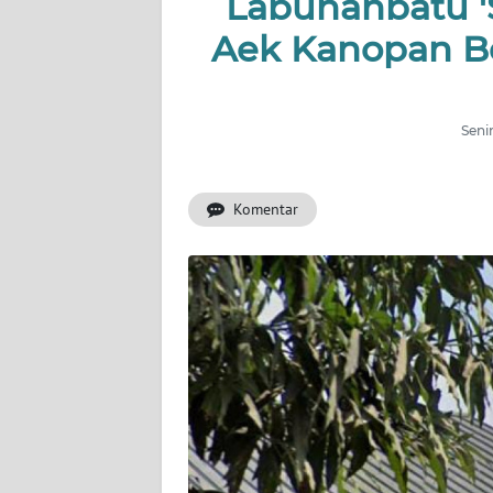
Labuhanbatu 'S
KHAS
Aek Kanopan Be
Informasi
INDEKS
BERITA
Seni
KONTAK
Komentar
KAMI
INFO
IKLAN
TENTANG
KAMI
PEDOMAN
MEDIA
SIBER