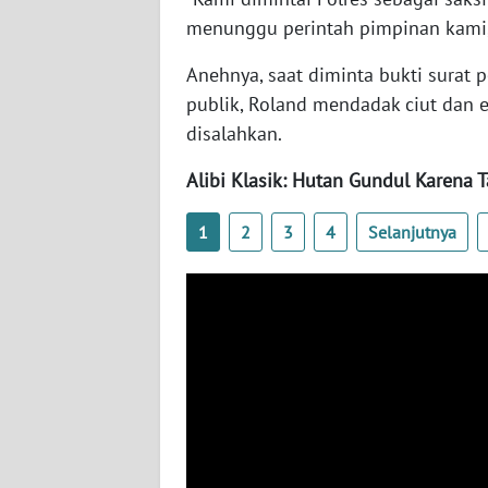
JATENG
menunggu perintah pimpinan kami,"
Anehnya, saat diminta bukti surat
WN
publik, Roland mendadak ciut dan
NUSANTARA
disalahkan.
WN
Alibi Klasik: Hutan Gundul Karena 
JOGJA
1
2
3
4
Selanjutnya
WN
JATIM
WN
BALI
WN
KALBAR
WN