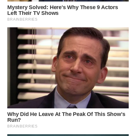
WN
PURWAKARTA
WN
PRIANGAN
TIMUR
WN
SEMARANG
WN
SOLO
WN
BOROBUDUR
WN
MADURA