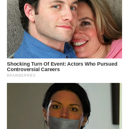
PADANG
LAWAS
WN
SUMEDANG
WN
CIANJUR
WN
KEPULAUAN
SERIBU
WN
TANGERANG
WN
BINJAI