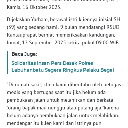
Kamis, 16 Oktober 2025.
WN
RIAU
Dijelaskan Yarham, berawal istri kliennya inisial SH
(39) yang sedang hamil 9 bulan mendatangi RSUD
WN
Rantauprapat berniat memeriksakan kandungan,
SERAMBI
Jumat, 12 September 2025 sekira pukul 09.00 WIB.
WN
Baca Juga:
JAMBI
Solidaritas Insan Pers Desak Polres
Labuhanbatu Segera Ringkus Pelaku Begal
WN
SULTRA
"Di rumah sakit, klien kami diberitahu oleh petugas
medis yang bertugas saat itu jika belum ada
WN
pembukaan jalan untuk melahirkan dan berkata
NTB
"orang bapak mau nunggu atau pulang aja "karena
belum adanya pembukaan jalan untuk melahirkan.
WN
SULTENG
mendengar itu klien kami dan istrinya pun