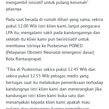
mengambil inisiatif untuk pulang kerumah"
WN
jelasnya.
SULBAR
Pada saat berada di rumah dihari yang sama, sekira
pukul 12.00 Wib istri klien kami, lanjut pengacara
WN
BABEL
LPA itu, mengalami sakit pada kandungannya dan
setelah itu klien kami pun berinisiatif untuk
WN
membawa istrinya ke Puskesmas PONED
SUMBAR
(Pelayanan Obstetri Neonatal emergensi dasar)
Kota Rantauprapat.
WN
SUMSEL
"Tiba di Puskesmas sekira pukul 12.45 Wib dan
sekira pukul 12.55 Wib petugas medis yang
WN
bertugas saat itu melakukan pemeriksaan terhadap
BENGKULU
kandungnya istri klien kami dan menerangkan jika
kandungan istri klien kami buka satu dan
WN
menanyakan kepada klien kami apakah mau
LAMPUNG
pulang atau menunggu karena pemeriksaan