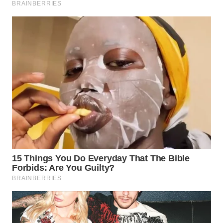
WAHANANEWS
NET
WAHANA
SPORT
WAHANA
UMKM
WAHANA
SELEB
WAHANA
PERSONA
WAHANA
OTOMOTIF