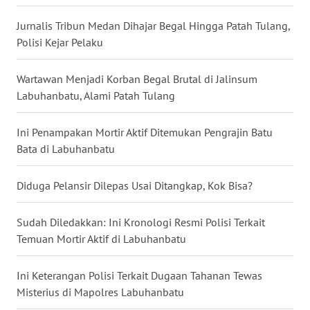
WN
Jurnalis Tribun Medan Dihajar Begal Hingga Patah Tulang,
SULUT
Polisi Kejar Pelaku
WN
MALUKU
Wartawan Menjadi Korban Begal Brutal di Jalinsum
Labuhanbatu, Alami Patah Tulang
WN
MALUT
Ini Penampakan Mortir Aktif Ditemukan Pengrajin Batu
Bata di Labuhanbatu
WN
DAIRI
Diduga Pelansir Dilepas Usai Ditangkap, Kok Bisa? ‎
WN
Sudah Diledakkan: Ini Kronologi Resmi Polisi Terkait
DANAU
Temuan Mortir Aktif di Labuhanbatu
TOBA
Ini Keterangan Polisi Terkait Dugaan Tahanan Tewas
WN
Misterius di Mapolres Labuhanbatu
NIAS