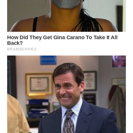
WN
CIREBON
WN
INDRAMAYU
WN
KUNINGAN
WN
MAJALENGKA
WN
SUBANG
WN
SUKABUMI