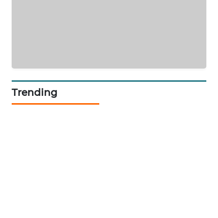
ENERGI
NEWS
CILEUNGSI
NEWS
BERKAT
NEWS
Trending
BERAMPU
NEWS
ANUGERAH
NEWS
AKHLAK
ID