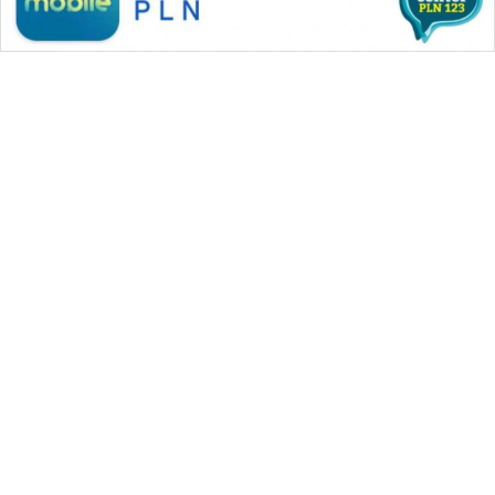
WAHANA MEDIA GROUP
|
|
|
WAHANA NEWS co
WAHANA TANI
WAHANA ADVOKAT
|
|
WAHANA INFRASTRUKTUR
WAHANA KONSUMEN
|
|
|
WAHANA LISTRIK
WAHANA TRAVEL
WAHANA TV
|
|
|
WAHANANEWS id
WAHANANEWS CO ID
WAHANANEWS NET
|
|
|
WAHANA SPORT ID
Wahana UMKM
Wahana Seleb
|
|
|
Wahana Persona
Wahana Otomotif
Wahana Health
|
Wahana Desa Wisata
Lapak Wahana