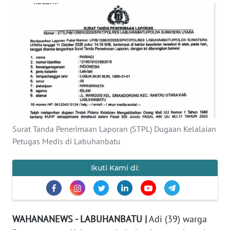
KHAS
Informasi
INDEKS
BERITA
KONTAK
KAMI
Surat Tanda Penerimaan Laporan (STPL) Dugaan Kelalaian
Petugas Medis di Labuhanbatu
INFO
IKLAN
Ikuti Kami di:
TENTANG
KAMI
PEDOMAN
WAHANANEWS - LABUHANBATU |
Adi (39) warga
MEDIA