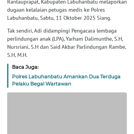
Rantauprapat, Kabupaten Labuhanbatu melaporkan
SIBER
dugaan kelalaian petugas medis ke Polres
Labuhanbatu, Sabtu, 11 Oktober 2025 Siang.
REDAKSI
Tak sendiri, Adi didampingi Pengacara lembaga
KARIR
perlindungan anak (LPA), Yarham Dalimunthe, S.H,
Nursriani, S.H dan Said Akbar Parlindungan Rambe,
DISCLAIMER
S.H, M.H.
Baca Juga:
Wahana
News
Polres Labuhanbatu Amankan Dua Terduga
Regional
Pelaku Begal Wartawan
WN
SUMUT
WN
JAKARTA