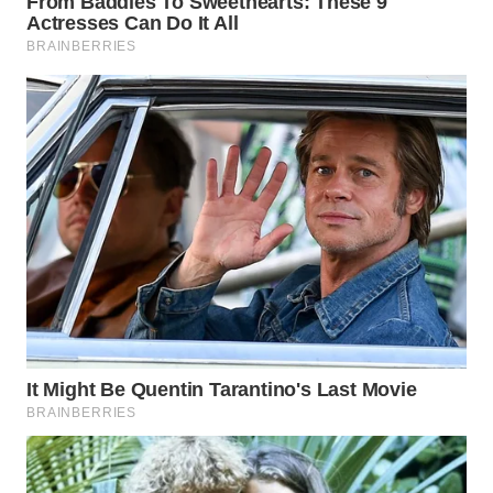
LABUHANBATU
WN
TAPANULI
TENGAH
WN DELI
SERDANG
WN
TEBING
TINGGI
WN
PAKPAK
WN
KARAWANG