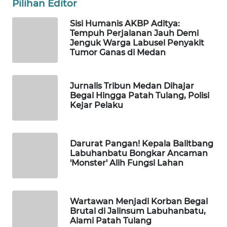
Pilihan Editor
KOPEKLIN
Sisi Humanis AKBP Aditya:
Tempuh Perjalanan Jauh Demi
Jenguk Warga Labusel Penyakit
PORTAL
Tumor Ganas di Medan
KONSUMEN
FORWAMKI
Jurnalis Tribun Medan Dihajar
Begal Hingga Patah Tulang, Polisi
Kejar Pelaku
ALPERKLINAS
FORJASIDA
Darurat Pangan! Kepala Balitbang
Labuhanbatu Bongkar Ancaman
'Monster' Alih Fungsi Lahan
TAMBANG
NEWS
Wartawan Menjadi Korban Begal
SITUNGIR
Brutal di Jalinsum Labuhanbatu,
NEWS
Alami Patah Tulang