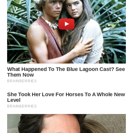
WN
BEKASI
WN
BOGOR
WN
DEPOK
WN
TAPANULI
UTARA
WN
SAMOSIR
WN