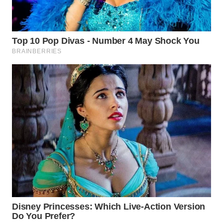
WAHANA
KONSUMEN
WAHANA
LISTRIK
WAHANA
TRAVEL
WAHANA
TV
WAHANANEWS
ID
WAHANANEWS
CO ID