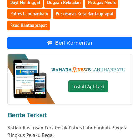
Bayi Meninggal
Dugaan Kelalaian
Petugas Medis
WN
KALTENG
Polres Labuhanbatu
Puskesmas Kota Rantauprapat
Rsud Rantauprapat
WN
KALTARA
Beri Komentar
WN
KALSEL
WN
KALTIM
Install Aplikasi
WN
SULSEL
Berita Terkait
WN
Solidaritas Insan Pers Desak Polres Labuhanbatu Segera
GORONTALO
Ringkus Pelaku Begal