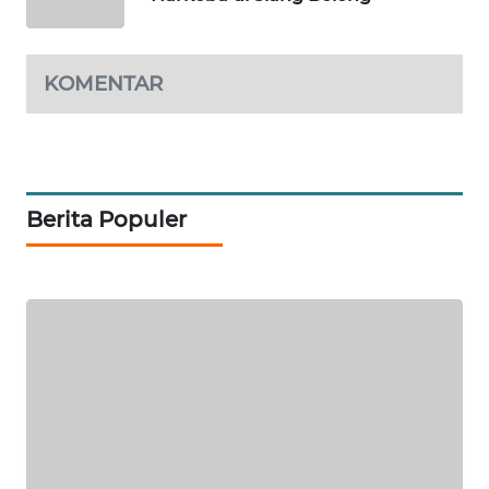
KRT
NEWS
KOMENTAR
KARING
NEWS
JURNAL
MARITIM
Berita Populer
HUMBANG
NEWS
GARONGGANG
NEWS
FISUELRI
ID