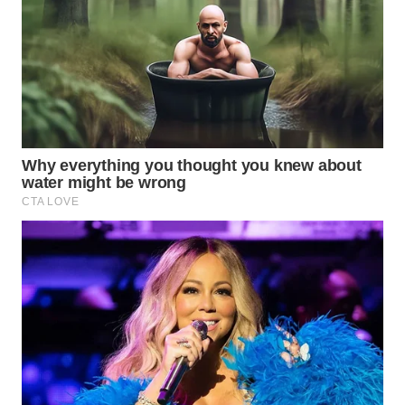
WN
BORNEO
Wahana
Media
Group
WAHANA
NEWS
WAHANA
TANI
WAHANA
ADVOKAT
WAHANA
INFRASTRUKTUR