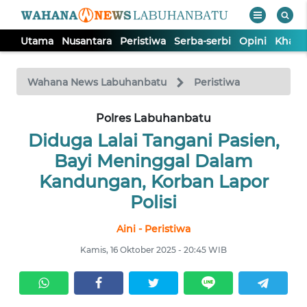
Utama
Nusantara
Peristiwa
Serba-serbi
Opini
Khas
WAHANA
Tutup
TV
Wahana News Labuhanbatu
Peristiwa
UTAMA
Polres Labuhanbatu
Diduga Lalai Tangani Pasien,
NUSANTARA
Bayi Meninggal Dalam
Kandungan, Korban Lapor
PERISTIWA
Polisi
Aini - Peristiwa
SERBA-
SERBI
Kamis, 16 Oktober 2025 - 20:45 WIB
OPINI