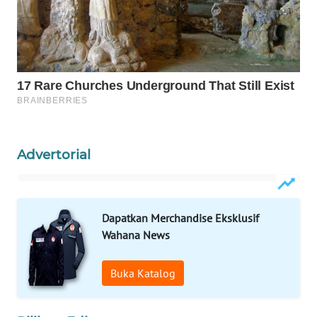
WALINKI
ID
MAWAKA
ID
MARTABAT
NET
Advertorial
PLN
WATCH
Dapatkan Merchandise Eksklusif
Wahana News
MKLI
LPKKI
Buka Katalog
LKKI