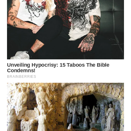
WAHANA
HEALTH
WAHANA
DESA
WISATA
LAPAK
WAHANA
Wahana
Network
KONSUMEN
LISTRIK
MASYARAKAT
KELISTRIKAN