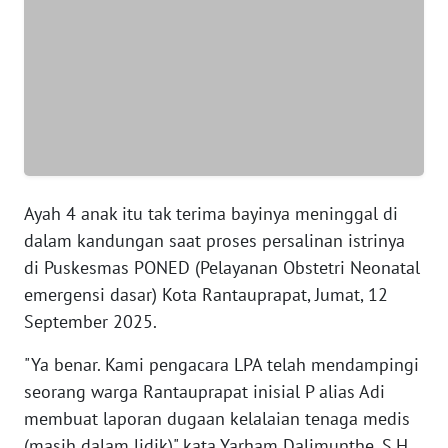
WN
JABAR
WN
BANTEN
WN
NTT
Ayah 4 anak itu tak terima bayinya meninggal di
dalam kandungan saat proses persalinan istrinya
WN
KEPRI
di Puskesmas PONED (Pelayanan Obstetri Neonatal
emergensi dasar) Kota Rantauprapat, Jumat, 12
WN
September 2025.
PAPUA
"Ya benar. Kami pengacara LPA telah mendampingi
WN
seorang warga Rantauprapat inisial P alias Adi
PAPUA
membuat laporan dugaan kelalaian tenaga medis
BARAT
(masih dalam lidik)" kata Yarham Dalimunthe, S.H,