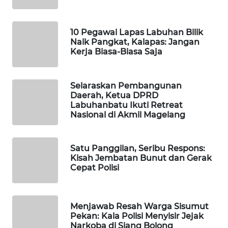
SIDIKALANG
NEWS
10 Pegawai Lapas Labuhan Bilik
Naik Pangkat, Kalapas: Jangan
Kerja Biasa-Biasa Saja
SIBARAGAS
NEWS
Selaraskan Pembangunan
METRO
Daerah, Ketua DPRD
SIANTAR
Labuhanbatu Ikuti Retreat
NEWS
Nasional di Akmil Magelang
METRO
Satu Panggilan, Seribu Respons:
MEDAN
Kisah Jembatan Bunut dan Gerak
NEWS
Cepat Polisi
METRO
JAKARTA
Menjawab Resah Warga Sisumut
NEWS
Pekan: Kala Polisi Menyisir Jejak
Narkoba di Siang Bolong