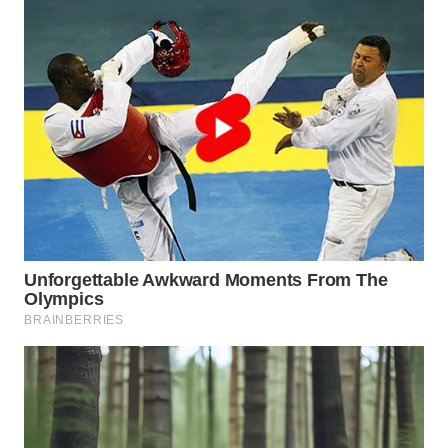
WN
SURABAYA
WN
NATUNA
WN
BINTAN
WN
MANDALIKA
WN
LIKUPANG
WN
LABUANBAJO