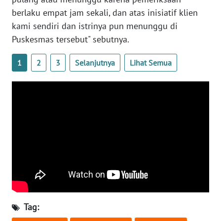
berlaku empat jam sekali, dan atas inisiatif klien
WN
JATENG
kami sendiri dan istrinya pun menunggu di
Puskesmas tersebut" sebutnya.
WN
NUSANTARA
1
2
3
Selanjutnya
Lihat Semua
WN
JOGJA
WN
JATIM
WN
BALI
WN
Tag:
KALBAR