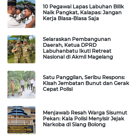
10 Pegawai Lapas Labuhan Bilik
WAHANA
Naik Pangkat, Kalapas: Jangan
HEALTH
Kerja Biasa-Biasa Saja
WAHANA
DESA
Selaraskan Pembangunan
WISATA
Daerah, Ketua DPRD
Labuhanbatu Ikuti Retreat
Nasional di Akmil Magelang
LAPAK
WAHANA
Satu Panggilan, Seribu Respons:
Wahana
Kisah Jembatan Bunut dan Gerak
Network
Cepat Polisi
KONSUMEN
LISTRIK
Menjawab Resah Warga Sisumut
Pekan: Kala Polisi Menyisir Jejak
Narkoba di Siang Bolong
MASYARAKAT
KELISTRIKAN