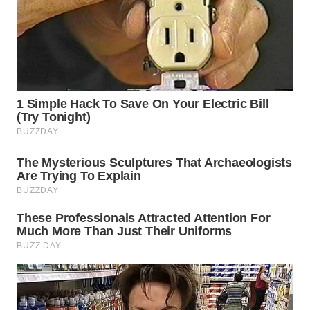
PADANG
LAWAS
WN
SUMEDANG
WN
CIANJUR
WN
KEPULAUAN
SERIBU
WN
TANGERANG
WN
BINJAI