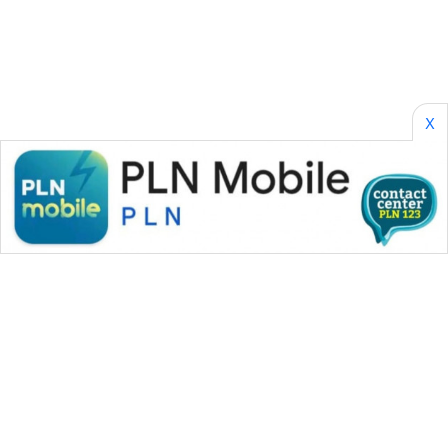
PERAPKI
NEWS
SONYA
ASA
NEWS
X