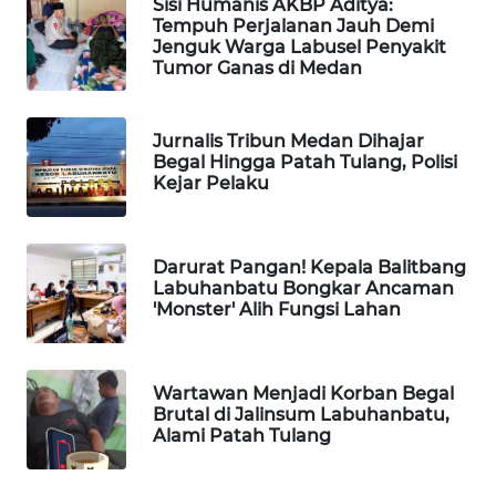
Sisi Humanis AKBP Aditya:
Tempuh Perjalanan Jauh Demi
WAHANANEWS
Jenguk Warga Labusel Penyakit
NET
Tumor Ganas di Medan
WAHANA
SPORT
Jurnalis Tribun Medan Dihajar
Begal Hingga Patah Tulang, Polisi
Kejar Pelaku
WAHANA
UMKM
Darurat Pangan! Kepala Balitbang
WAHANA
Labuhanbatu Bongkar Ancaman
SELEB
'Monster' Alih Fungsi Lahan
WAHANA
PERSONA
Wartawan Menjadi Korban Begal
Brutal di Jalinsum Labuhanbatu,
Alami Patah Tulang
WAHANA
OTOMOTIF