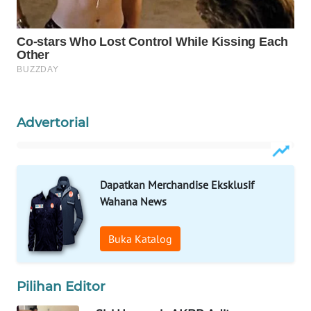
WAHANA
KONSUMEN
WAHANA
LISTRIK
Advertorial
WAHANA
TRAVEL
WAHANA
Dapatkan Merchandise Eksklusif
TV
Wahana News
WAHANANEWS
Buka Katalog
ID
WAHANANEWS
Pilihan Editor
CO ID