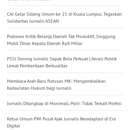
WN
SULUT
CAJ Gelar Sidang Umum ke-21 di Kuala Lumpur, Tegaskan
Solidaritas Jurnalis ASEAN
WN
MALUKU
Prabowo Kritik Belanja Daerah Tak Produktif, Singgung
Mobil Dinas Kepala Daerah Rp8 Miliar
WN
MALUT
PSSI Dorong Jurnalis Sepak Bola Perkuat Literasi Publik
Lewat Pemberitaan Berkualitas
WN
DAIRI
Membaca Arah Baru Putusan MK: Mengembalikan
Kedaulatan Hukum bagi Jurnalis
WN
DANAU
Jurnalis Ditangkap di Morowali, Polri: Tidak Terkait Profesi
TOBA
Ketua Umum PWI Pusat Ajak Jurnalis Beradaptasi di Era
WN
NIAS
Digital