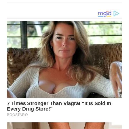
WN
LANGKAT
WN
TAPANULI
SELATAN
WN
TANJUNG
LESUNG
WN
KARO
WN
SIMALUNGUN
WN