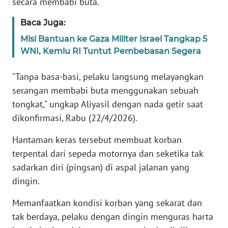
secara membabi buta.
WN
Baca Juga:
SULBAR
Misi Bantuan ke Gaza Militer Israel Tangkap 5
WNI, Kemlu RI Tuntut Pembebasan Segera
WN
BABEL
"Tanpa basa-basi, pelaku langsung melayangkan
serangan membabi buta menggunakan sebuah
WN
SUMBAR
tongkat," ungkap Aliyasil dengan nada getir saat
dikonfirmasi, Rabu (22/4/2026).
WN
Hantaman keras tersebut membuat korban
SUMSEL
terpental dari sepeda motornya dan seketika tak
WN
sadarkan diri (pingsan) di aspal jalanan yang
BENGKULU
dingin.
Memanfaatkan kondisi korban yang sekarat dan
WN
LAMPUNG
tak berdaya, pelaku dengan dingin menguras harta