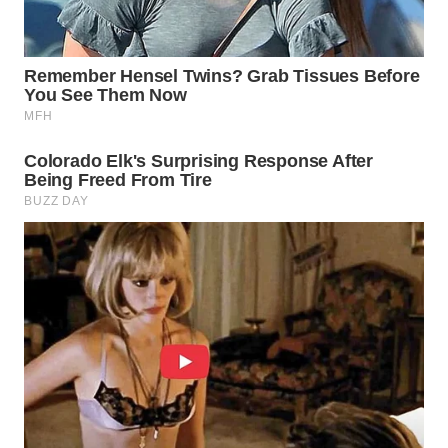
WN
BORNEO
Wahana
Media
Group
WAHANA
NEWS
WAHANA
TANI
WAHANA
ADVOKAT
WAHANA
INFRASTRUKTUR