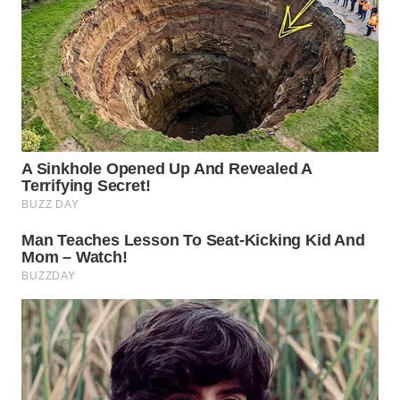
WN
PURWAKARTA
WN
PRIANGAN
TIMUR
WN
SEMARANG
WN
SOLO
WN
BOROBUDUR
WN
MADURA