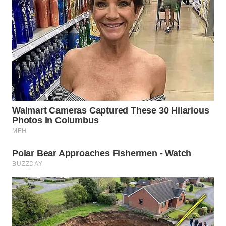
WN
CIREBON
WN
INDRAMAYU
WN
KUNINGAN
WN
MAJALENGKA
WN
SUBANG
WN
SUKABUMI