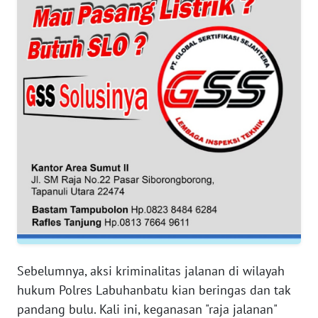
WN
JABAR
WN
BANTEN
WN
NTT
WN
KEPRI
WN
PAPUA
Sebelumnya, aksi kriminalitas jalanan di wilayah
WN
hukum Polres Labuhanbatu kian beringas dan tak
PAPUA
BARAT
pandang bulu. Kali ini, keganasan "raja jalanan"