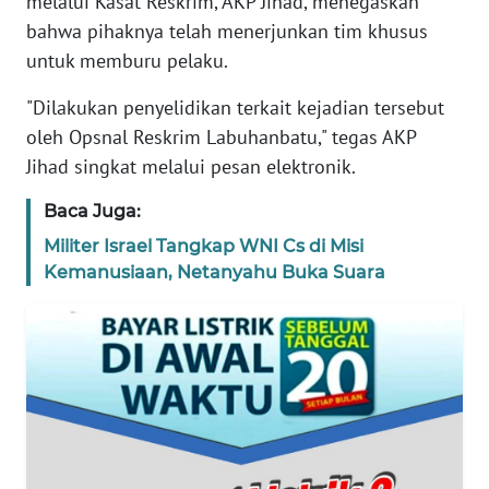
melalui Kasat Reskrim, AKP Jihad, menegaskan
SIBER
bahwa pihaknya telah menerjunkan tim khusus
untuk memburu pelaku.
REDAKSI
"Dilakukan penyelidikan terkait kejadian tersebut
KARIR
oleh Opsnal Reskrim Labuhanbatu," tegas AKP
Jihad singkat melalui pesan elektronik.
DISCLAIMER
Baca Juga:
Militer Israel Tangkap WNI Cs di Misi
Wahana
News
Kemanusiaan, Netanyahu Buka Suara
Regional
WN
SUMUT
WN
JAKARTA