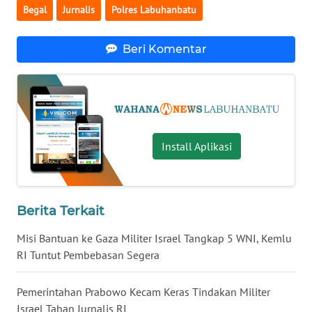
Begal
Jurnalis
Polres Labuhanbatu
WN
KALTENG
Beri Komentar
WN
KALTARA
WN
KALSEL
Install Aplikasi
WN
KALTIM
Berita Terkait
WN
SULSEL
Misi Bantuan ke Gaza Militer Israel Tangkap 5 WNI, Kemlu
RI Tuntut Pembebasan Segera
WN
GORONTALO
Pemerintahan Prabowo Kecam Keras Tindakan Militer
Israel Tahan Jurnalis RI