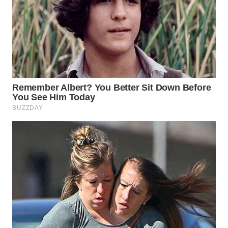
WN
SURABAYA
WN
NATUNA
WN
BINTAN
WN
MANDALIKA
WN
LIKUPANG
WN
LABUANBAJO