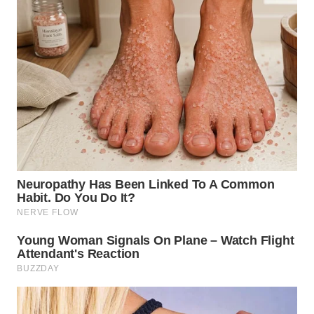
LABUHANBATU
WN
TAPANULI
TENGAH
WN DELI
SERDANG
WN
TEBING
TINGGI
WN
PAKPAK
WN
KARAWANG