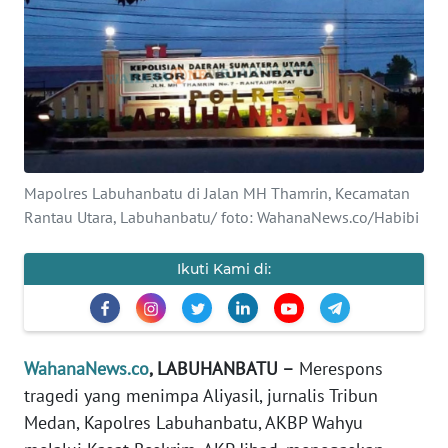
KHAS
Informasi
INDEKS
BERITA
Mapolres Labuhanbatu di Jalan MH Thamrin, Kecamatan
KONTAK
Rantau Utara, Labuhanbatu/ foto: WahanaNews.co/Habibi
KAMI
Ikuti Kami di:
INFO
IKLAN
TENTANG
WahanaNews.co
, LABUHANBATU –
Merespons
KAMI
tragedi yang menimpa Aliyasil, jurnalis Tribun
Medan, Kapolres Labuhanbatu, AKBP Wahyu
PEDOMAN
MEDIA