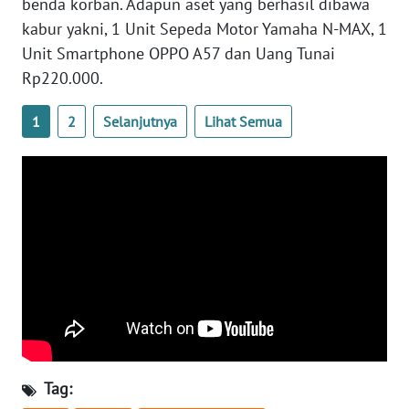
benda korban. Adapun aset yang berhasil dibawa
WN
kabur yakni, 1 Unit Sepeda Motor Yamaha N-MAX, 1
JATENG
Unit Smartphone OPPO A57 dan Uang Tunai
Rp220.000.
WN
NUSANTARA
1
2
Selanjutnya
Lihat Semua
WN
JOGJA
WN
JATIM
WN
BALI
WN
KALBAR
Tag: