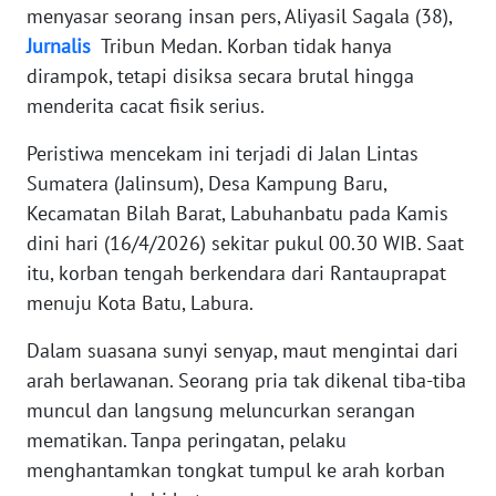
menyasar seorang insan pers, Aliyasil Sagala (38),
WN
Jurnalis
Tribun Medan. Korban tidak hanya
RIAU
dirampok, tetapi disiksa secara brutal hingga
menderita cacat fisik serius.
WN
SERAMBI
Peristiwa mencekam ini terjadi di Jalan Lintas
Sumatera (Jalinsum), Desa Kampung Baru,
WN
Kecamatan Bilah Barat, Labuhanbatu pada Kamis
JAMBI
dini hari (16/4/2026) sekitar pukul 00.30 WIB. Saat
itu, korban tengah berkendara dari Rantauprapat
WN
menuju Kota Batu, Labura.
SULTRA
Dalam suasana sunyi senyap, maut mengintai dari
WN
arah berlawanan. Seorang pria tak dikenal tiba-tiba
NTB
muncul dan langsung meluncurkan serangan
mematikan. Tanpa peringatan, pelaku
WN
menghantamkan tongkat tumpul ke arah korban
SULTENG