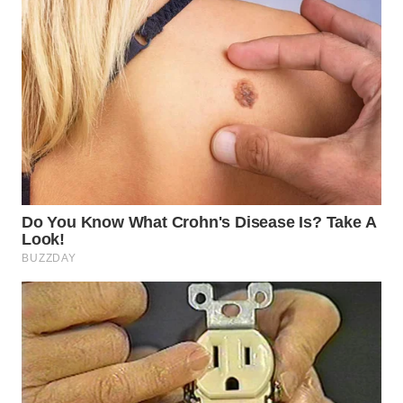
WN
BEKASI
WN
BOGOR
WN
DEPOK
WN
TAPANULI
UTARA
WN
SAMOSIR
WN