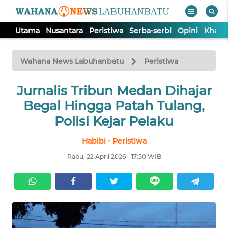
Utama
Nusantara
Peristiwa
Serba-serbi
Opini
Khas
WAHANA
Tutup
TV
Wahana News Labuhanbatu
Peristiwa
UTAMA
Jurnalis Tribun Medan Dihajar
Begal Hingga Patah Tulang,
NUSANTARA
Polisi Kejar Pelaku
Habibi - Peristiwa
PERISTIWA
Rabu, 22 April 2026 - 17:50 WIB
SERBA-
SERBI
OPINI