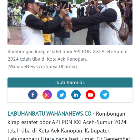
KHAS
Informasi
INDEKS
BERITA
Rombongan kirap estafet obor API PON XXI Aceh-Sumut
2024 telah tiba di Kota Aek Kanopan.
KONTAK
[WahanaNews.co/Surya Dharma]
KAMI
Ikuti Kami di:
INFO
IKLAN
TENTANG
LABUHANBATU.WAHANANEWS.CO
-
Rombongan
KAMI
kirap estafet obor API PON XXI Aceh-Sumut 2024
telah tiba di Kota Aek Kanopan, Kabupaten
PEDOMAN
Labuhanbatu Utara pada hari Jumat, 07 September
MEDIA