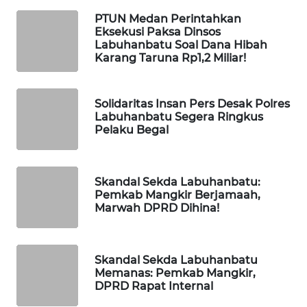
PTUN Medan Perintahkan
WALINKI
Eksekusi Paksa Dinsos
ID
Labuhanbatu Soal Dana Hibah
Karang Taruna Rp1,2 Miliar!
MAWAKA
ID
Solidaritas Insan Pers Desak Polres
Labuhanbatu Segera Ringkus
MARTABAT
Pelaku Begal
NET
PLN
Skandal Sekda Labuhanbatu:
WATCH
Pemkab Mangkir Berjamaah,
Marwah DPRD Dihina!
MKLI
Skandal Sekda Labuhanbatu
LPKKI
Memanas: Pemkab Mangkir,
DPRD Rapat Internal
LKKI