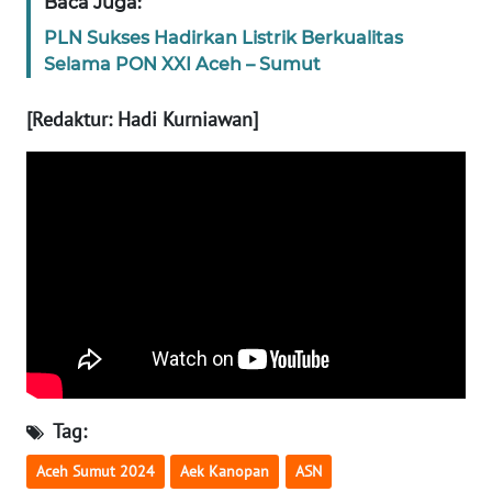
Baca Juga:
WN
PLN Sukses Hadirkan Listrik Berkualitas
SULBAR
Selama PON XXI Aceh – Sumut
WN
[Redaktur: Hadi Kurniawan]
BABEL
WN
SUMBAR
WN
SUMSEL
WN
BENGKULU
Tag:
WN
LAMPUNG
Aceh Sumut 2024
Aek Kanopan
ASN