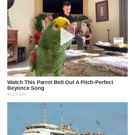
WN
BORNEO
Wahana
Media
Group
WAHANA
NEWS
WAHANA
TANI
WAHANA
ADVOKAT
WAHANA
INFRASTRUKTUR