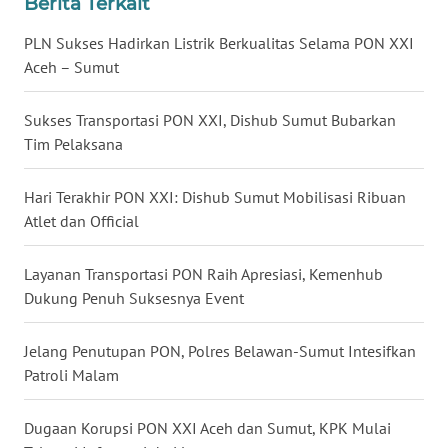
Berita Terkait
WN
PLN Sukses Hadirkan Listrik Berkualitas Selama PON XXI
KALTENG
Aceh – Sumut
WN
KALTARA
Sukses Transportasi PON XXI, Dishub Sumut Bubarkan
Tim Pelaksana
WN
KALSEL
Hari Terakhir PON XXI: Dishub Sumut Mobilisasi Ribuan
Atlet dan Official
WN
KALTIM
Layanan Transportasi PON Raih Apresiasi, Kemenhub
Dukung Penuh Suksesnya Event
WN
SULSEL
Jelang Penutupan PON, Polres Belawan-Sumut Intesifkan
Patroli Malam
WN
GORONTALO
Dugaan Korupsi PON XXI Aceh dan Sumut, KPK Mulai