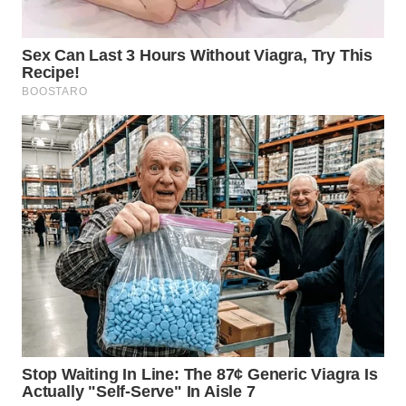
WN
LANGKAT
WN
TAPANULI
SELATAN
WN
TANJUNG
LESUNG
WN
KARO
WN
SIMALUNGUN
WN