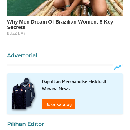
WAHANANEWS
NET
WAHANA
SPORT
WAHANA
Advertorial
UMKM
WAHANA
SELEB
Dapatkan Merchandise Eksklusif
Wahana News
WAHANA
PERSONA
Buka Katalog
WAHANA
OTOMOTIF
Pilihan Editor