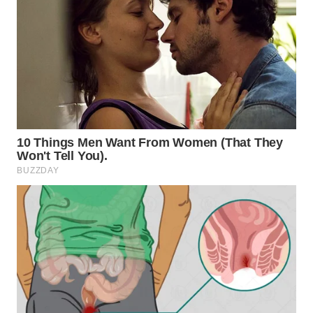
PADANG
LAWAS
WN
SUMEDANG
WN
CIANJUR
WN
KEPULAUAN
SERIBU
WN
TANGERANG
WN
BINJAI