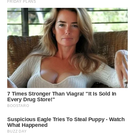
LABUHANBATU
WN
TAPANULI
TENGAH
WN DELI
SERDANG
WN
TEBING
TINGGI
WN
PAKPAK
WN
KARAWANG