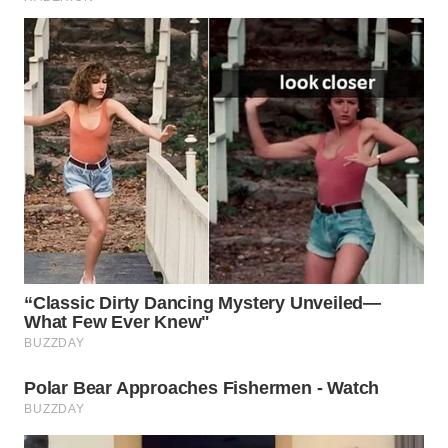
WN
SURABAYA
WN
NATUNA
WN
BINTAN
WN
MANDALIKA
WN
LIKUPANG
WN
LABUANBAJO