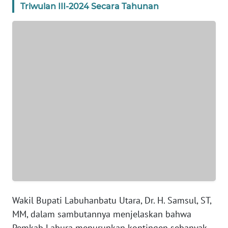
Triwulan III-2024 Secara Tahunan
WN
JABAR
WN
BANTEN
WN
NTT
WN
KEPRI
WN
PAPUA
WN
Wakil Bupati Labuhanbatu Utara, Dr. H. Samsul, ST,
PAPUA
MM, dalam sambutannya menjelaskan bahwa
BARAT
Pemkab Labura menurunkan kontingen sebanyak