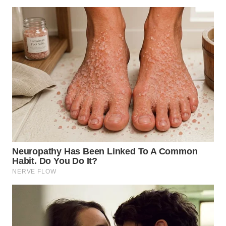
WN
BEKASI
WN
BOGOR
WN
DEPOK
WN
TAPANULI
UTARA
WN
SAMOSIR
WN