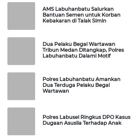
WAHANA
AMS Labuhanbatu Salurkan
HEALTH
Bantuan Semen untuk Korban
Kebakaran di Talak Simin
WAHANA
DESA
WISATA
Dua Pelaku Begal Wartawan
Tribun Medan Ditangkap, Polres
Labuhanbatu Dalami Motif
LAPAK
WAHANA
Polres Labuhanbatu Amankan
Wahana
Dua Terduga Pelaku Begal
Network
Wartawan
KONSUMEN
LISTRIK
Polres Labusel Ringkus DPO Kasus
Dugaan Asusila Terhadap Anak
MASYARAKAT
KELISTRIKAN