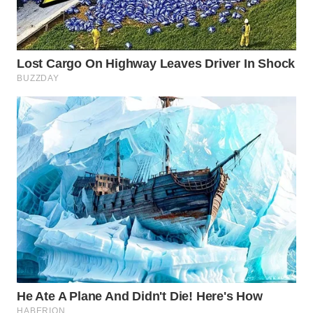
WN
PURWAKARTA
WN
PRIANGAN
TIMUR
WN
SEMARANG
WN
SOLO
WN
BOROBUDUR
WN
MADURA