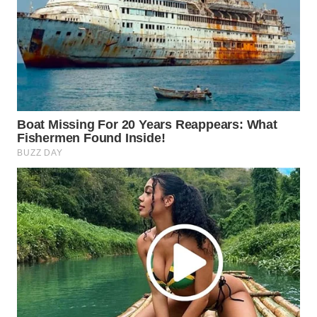
WAHANA
KONSUMEN
WAHANA
LISTRIK
WAHANA
TRAVEL
WAHANA
TV
WAHANANEWS
ID
WAHANANEWS
CO ID