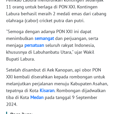
11 orang untuk berlaga di PON XXI. Kontingen
WN
Labura berhasil meraih 2 medali emas dari cabang
RIAU
olahraga (cabor) cricket putra dan putri.
WN
"Semoga dengan adanya PON XXI ini dapat
SERAMBI
menimbulkan
semangat
dan perjuangan, serta
menjaga
persatuan
seluruh rakyat Indonesia,
WN
khususnya di Labuhanbatu Utara," ujar Wakil
JAMBI
Bupati Labura.
WN
Setelah disambut di Aek Kanopan, api obor PON
SULTRA
XXI kembali diserahkan kepada rombongan untuk
melanjutkan perjalanan menuju Kabupaten Asahan,
WN
NTB
tepatnya di Kota
Kisaran
. Rombongan dijadwalkan
tiba di Kota
Medan
pada tanggal 9 September
WN
2024.
SULTENG