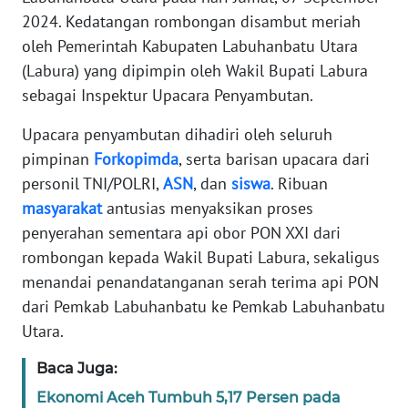
SIBER
2024. Kedatangan rombongan disambut meriah
oleh Pemerintah Kabupaten Labuhanbatu Utara
REDAKSI
(Labura) yang dipimpin oleh Wakil Bupati Labura
sebagai Inspektur Upacara Penyambutan.
KARIR
Upacara penyambutan dihadiri oleh seluruh
pimpinan
Forkopimda
, serta barisan upacara dari
DISCLAIMER
personil TNI/POLRI,
ASN
, dan
siswa
. Ribuan
masyarakat
antusias menyaksikan proses
Wahana
News
penyerahan sementara api obor PON XXI dari
Regional
rombongan kepada Wakil Bupati Labura, sekaligus
menandai penandatanganan serah terima api PON
WN
dari Pemkab Labuhanbatu ke Pemkab Labuhanbatu
SUMUT
Utara.
WN
Baca Juga:
JAKARTA
Ekonomi Aceh Tumbuh 5,17 Persen pada