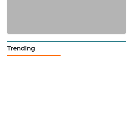
SIDIKALANG
NEWS
SIBARAGAS
NEWS
Trending
METRO
SIANTAR
NEWS
METRO
MEDAN
NEWS
METRO
JAKARTA
NEWS