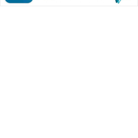
WAHANA MEDIA GROUP
|
|
|
WAHANA NEWS co
WAHANA TANI
WAHANA ADVOKAT
|
|
WAHANA INFRASTRUKTUR
WAHANA KONSUMEN
|
|
|
WAHANA LISTRIK
WAHANA TRAVEL
WAHANA TV
|
|
|
WAHANANEWS id
WAHANANEWS CO ID
WAHANANEWS NET
|
|
|
WAHANA SPORT ID
Wahana UMKM
Wahana Seleb
|
|
|
Wahana Persona
Wahana Otomotif
Wahana Health
|
Wahana Desa Wisata
Lapak Wahana