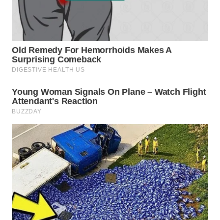
WN
CIREBON
WN
INDRAMAYU
WN
KUNINGAN
WN
MAJALENGKA
WN
SUBANG
WN
SUKABUMI