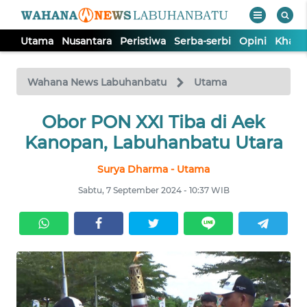
Utama
Nusantara
Peristiwa
Serba-serbi
Opini
Khas
WAHANA
Tutup
TV
Wahana News Labuhanbatu
Utama
UTAMA
Obor PON XXI Tiba di Aek
Kanopan, Labuhanbatu Utara
NUSANTARA
Surya Dharma - Utama
Sabtu, 7 September 2024 - 10:37 WIB
PERISTIWA
SERBA-
SERBI
OPINI