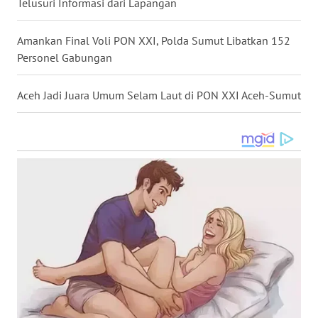
Telusuri Informasi dari Lapangan
WN
SULUT
Amankan Final Voli PON XXI, Polda Sumut Libatkan 152
Personel Gabungan
WN
MALUKU
Aceh Jadi Juara Umum Selam Laut di PON XXI Aceh-Sumut
WN
MALUT
WN
DAIRI
WN
DANAU
TOBA
WN
NIAS