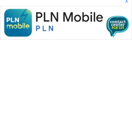
X
WAHANA MEDIA GROUP
|
|
|
WAHANA NEWS co
WAHANA TANI
WAHANA ADVOKAT
|
|
WAHANA INFRASTRUKTUR
WAHANA KONSUMEN
|
|
|
WAHANA LISTRIK
WAHANA TRAVEL
WAHANA TV