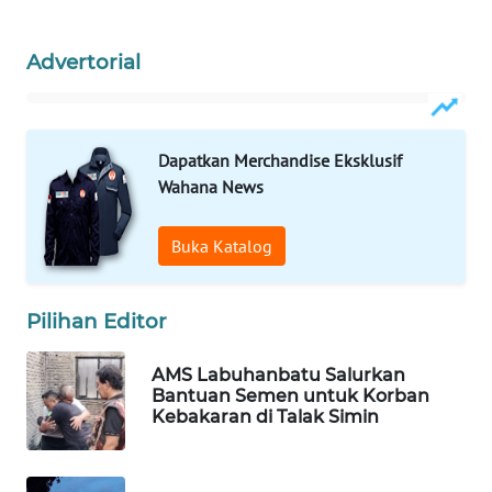
KOPEKLIN
Advertorial
PORTAL
KONSUMEN
Dapatkan Merchandise Eksklusif
Wahana News
FORWAMKI
ALPERKLINAS
Buka Katalog
FORJASIDA
Pilihan Editor
TAMBANG
AMS Labuhanbatu Salurkan
NEWS
Bantuan Semen untuk Korban
Kebakaran di Talak Simin
SITUNGIR
NEWS