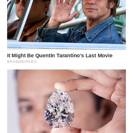
WAHANANEWS
NET
WAHANA
SPORT
WAHANA
UMKM
WAHANA
SELEB
WAHANA
PERSONA
WAHANA
OTOMOTIF