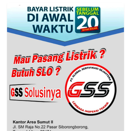
WN
JABAR
WN
BANTEN
WN
NTT
WN
KEPRI
WN
PAPUA
WN
PAPUA
BARAT