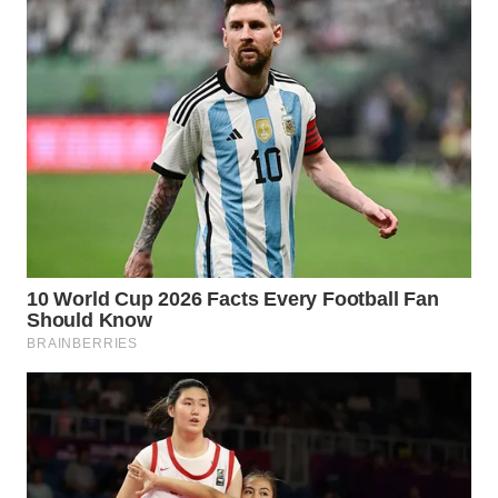
LABUHANBATU
WN
TAPANULI
TENGAH
WN DELI
SERDANG
WN
TEBING
TINGGI
WN
PAKPAK
WN
KARAWANG