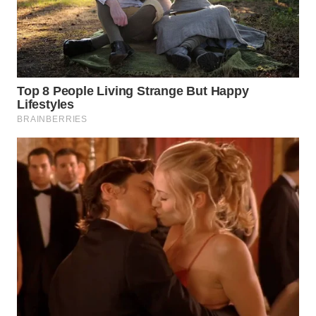
WN
SURABAYA
WN
NATUNA
WN
BINTAN
WN
MANDALIKA
WN
LIKUPANG
WN
LABUANBAJO