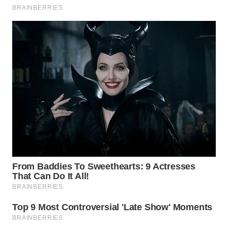
WALINKI
ID
MAWAKA
ID
MARTABAT
NET
PLN
WATCH
MKLI
LPKKI
LKKI