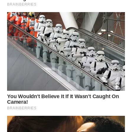
WN
CIREBON
WN
INDRAMAYU
WN
KUNINGAN
WN
MAJALENGKA
WN
SUBANG
WN
SUKABUMI