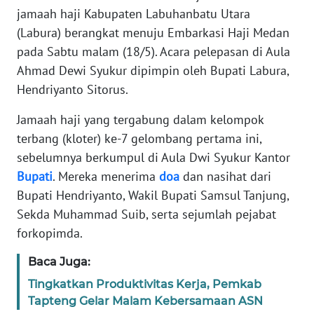
SIBER
jamaah haji Kabupaten Labuhanbatu Utara
(Labura) berangkat menuju Embarkasi Haji Medan
REDAKSI
pada Sabtu malam (18/5). Acara pelepasan di Aula
Ahmad Dewi Syukur dipimpin oleh Bupati Labura,
KARIR
Hendriyanto Sitorus.
Jamaah haji yang tergabung dalam kelompok
DISCLAIMER
terbang (kloter) ke-7 gelombang pertama ini,
sebelumnya berkumpul di Aula Dwi Syukur Kantor
Wahana
News
Bupati
. Mereka menerima
doa
dan nasihat dari
Regional
Bupati Hendriyanto, Wakil Bupati Samsul Tanjung,
Sekda Muhammad Suib, serta sejumlah pejabat
WN
forkopimda.
SUMUT
Baca Juga:
WN
Tingkatkan Produktivitas Kerja, Pemkab
JAKARTA
Tapteng Gelar Malam Kebersamaan ASN