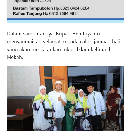
WN
RIAU
WN
Dalam sambutannya, Bupati Hendriyanto
SERAMBI
menyampaikan selamat kepada calon jamaah haji
yang akan menjalankan rukun Islam kelima di
WN
Mekah.
JAMBI
WN
SULTRA
WN
NTB
WN
SULTENG