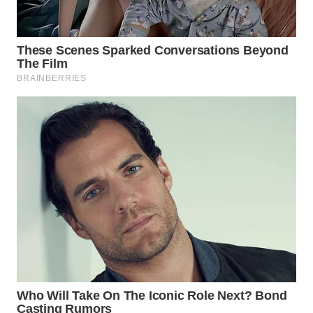
PADANG
LAWAS
WN
SUMEDANG
WN
CIANJUR
WN
KEPULAUAN
SERIBU
WN
TANGERANG
WN
BINJAI