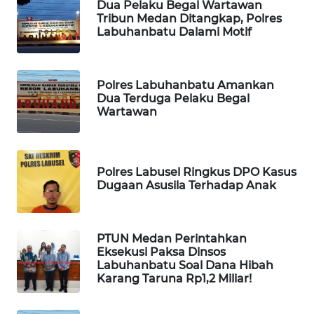
Dua Pelaku Begal Wartawan
Tribun Medan Ditangkap, Polres
SIDIKALANG
Labuhanbatu Dalami Motif
NEWS
SIBARAGAS
Polres Labuhanbatu Amankan
NEWS
Dua Terduga Pelaku Begal
Wartawan
METRO
SIANTAR
NEWS
Polres Labusel Ringkus DPO Kasus
Dugaan Asusila Terhadap Anak
METRO
MEDAN
NEWS
PTUN Medan Perintahkan
Eksekusi Paksa Dinsos
METRO
Labuhanbatu Soal Dana Hibah
JAKARTA
Karang Taruna Rp1,2 Miliar!
NEWS