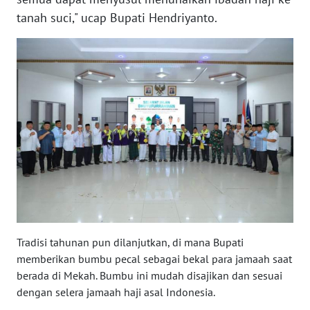
tanah suci," ucap Bupati Hendriyanto.
WN
JATENG
WN
NUSANTARA
WN
JOGJA
WN
JATIM
WN
BALI
Tradisi tahunan pun dilanjutkan, di mana Bupati
memberikan bumbu pecal sebagai bekal para jamaah saat
WN
berada di Mekah. Bumbu ini mudah disajikan dan sesuai
KALBAR
dengan selera jamaah haji asal Indonesia.