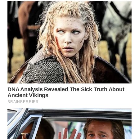
WAHANA
KONSUMEN
WAHANA
LISTRIK
WAHANA
TRAVEL
WAHANA
TV
WAHANANEWS
ID
WAHANANEWS
CO ID