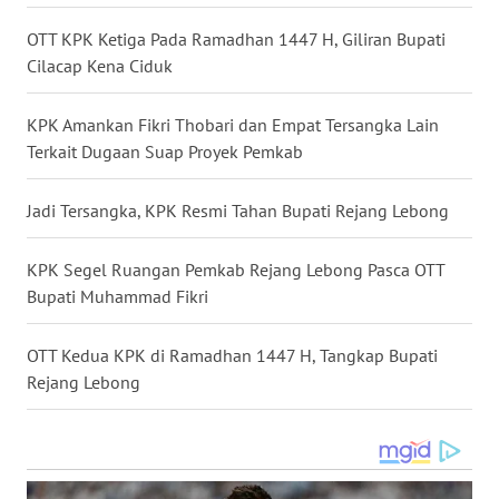
OTT KPK Ketiga Pada Ramadhan 1447 H, Giliran Bupati
WN
LANGKAT
Cilacap Kena Ciduk
WN
KPK Amankan Fikri Thobari dan Empat Tersangka Lain
TAPANULI
Terkait Dugaan Suap Proyek Pemkab
SELATAN
Jadi Tersangka, KPK Resmi Tahan Bupati Rejang Lebong
WN
TANJUNG
KPK Segel Ruangan Pemkab Rejang Lebong Pasca OTT
LESUNG
Bupati Muhammad Fikri
WN
OTT Kedua KPK di Ramadhan 1447 H, Tangkap Bupati
KARO
Rejang Lebong
WN
SIMALUNGUN
WN