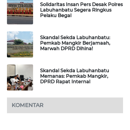
KRT
Solidaritas Insan Pers Desak Polres
NEWS
Labuhanbatu Segera Ringkus
Pelaku Begal
KARING
NEWS
Skandal Sekda Labuhanbatu:
Pemkab Mangkir Berjamaah,
JURNAL
Marwah DPRD Dihina!
MARITIM
HUMBANG
Skandal Sekda Labuhanbatu
NEWS
Memanas: Pemkab Mangkir,
DPRD Rapat Internal
GARONGGANG
NEWS
KOMENTAR
FISUELRI
ID