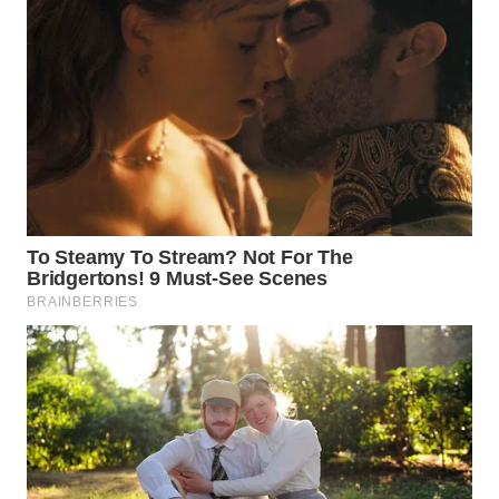
WN
PURWAKARTA
WN
PRIANGAN
TIMUR
WN
SEMARANG
WN
SOLO
WN
BOROBUDUR
WN
MADURA