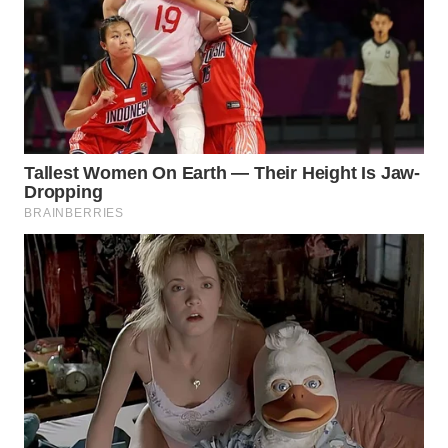
WN
BEKASI
WN
BOGOR
WN
DEPOK
WN
TAPANULI
UTARA
WN
SAMOSIR
WN