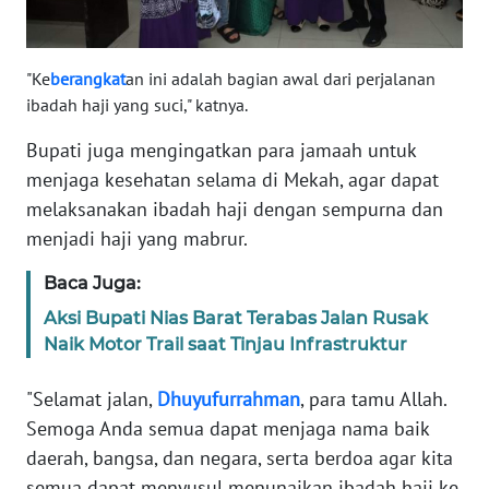
WN
SULBAR
"Ke
berangkat
an ini adalah bagian awal dari perjalanan
ibadah haji yang suci," katnya.
WN
BABEL
Bupati juga mengingatkan para jamaah untuk
menjaga kesehatan selama di Mekah, agar dapat
WN
melaksanakan ibadah haji dengan sempurna dan
SUMBAR
menjadi haji yang mabrur.
WN
Baca Juga:
SUMSEL
Aksi Bupati Nias Barat Terabas Jalan Rusak
Naik Motor Trail saat Tinjau Infrastruktur
WN
BENGKULU
"Selamat jalan,
Dhuyufurrahman
, para tamu Allah.
Semoga Anda semua dapat menjaga nama baik
WN
daerah, bangsa, dan negara, serta berdoa agar kita
LAMPUNG
semua dapat menyusul menunaikan ibadah haji ke