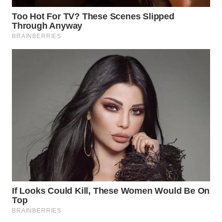
WN
BORNEO
Wahana
Media
Group
WAHANA
NEWS
WAHANA
TANI
WAHANA
ADVOKAT
WAHANA
INFRASTRUKTUR