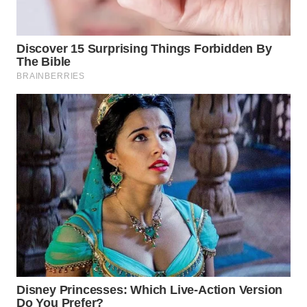
WAHANA
HEALTH
WAHANA
DESA
WISATA
LAPAK
WAHANA
Wahana
Network
KONSUMEN
LISTRIK
MASYARAKAT
KELISTRIKAN