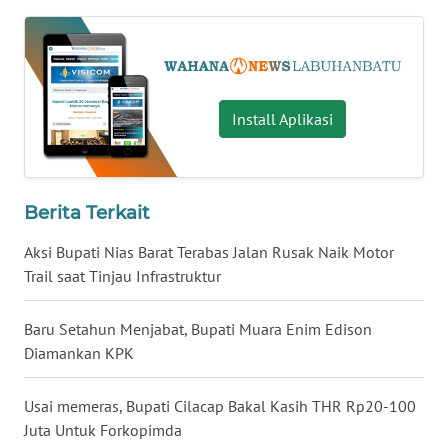
WN
SULUT
WN
MALUKU
Install Aplikasi
WN
MALUT
Berita Terkait
WN
Aksi Bupati Nias Barat Terabas Jalan Rusak Naik Motor
DAIRI
Trail saat Tinjau Infrastruktur
WN
Baru Setahun Menjabat, Bupati Muara Enim Edison
DANAU
Diamankan KPK
TOBA
Usai memeras, Bupati Cilacap Bakal Kasih THR Rp20-100
WN
Juta Untuk Forkopimda
NIAS