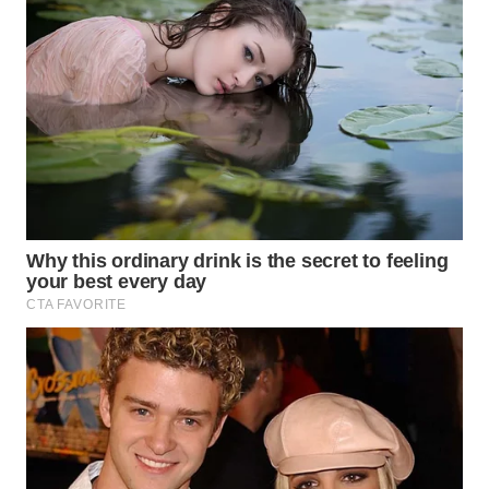
LABUHANBATU
WN
TAPANULI
TENGAH
WN DELI
SERDANG
WN
TEBING
TINGGI
WN
PAKPAK
WN
KARAWANG