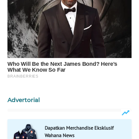
WAHANA
HEALTH
WAHANA
DESA
WISATA
LAPAK
WAHANA
Wahana
Network
Advertorial
KONSUMEN
LISTRIK
MASYARAKAT
Dapatkan Merchandise Eksklusif
KELISTRIKAN
Wahana News