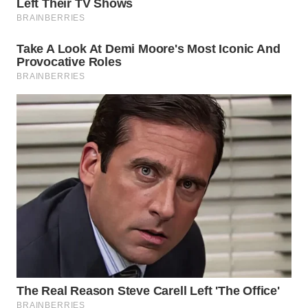
WAHANA
KONSUMEN
WAHANA
LISTRIK
WAHANA
TRAVEL
WAHANA
TV
WAHANANEWS
ID
WAHANANEWS
CO ID