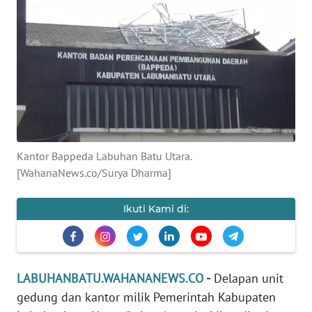
KHAS
Informasi
INDEKS
BERITA
KONTAK
KAMI
Kantor Bappeda Labuhan Batu Utara.
[WahanaNews.co/Surya Dharma]
INFO
IKLAN
Ikuti Kami di:
TENTANG
KAMI
LABUHANBATU.WAHANANEWS.CO
-
Delapan unit
PEDOMAN
gedung dan kantor milik Pemerintah Kabupaten
MEDIA