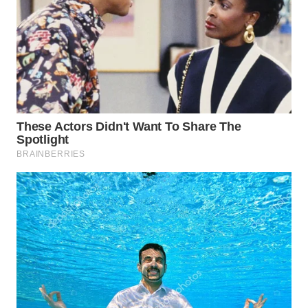
WN
SURABAYA
WN
NATUNA
WN
BINTAN
WN
MANDALIKA
WN
LIKUPANG
WN
LABUANBAJO