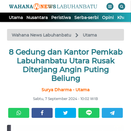
Utama
Nusantara
Peristiwa
Serba-serbi
Opini
Khas
WAHANA
Tutup
TV
Wahana News Labuhanbatu
Utama
UTAMA
8 Gedung dan Kantor Pemkab
Labuhanbatu Utara Rusak
NUSANTARA
Diterjang Angin Puting
Beliung
PERISTIWA
Surya Dharma - Utama
Sabtu, 7 September 2024 - 10:02 WIB
SERBA-
SERBI
OPINI