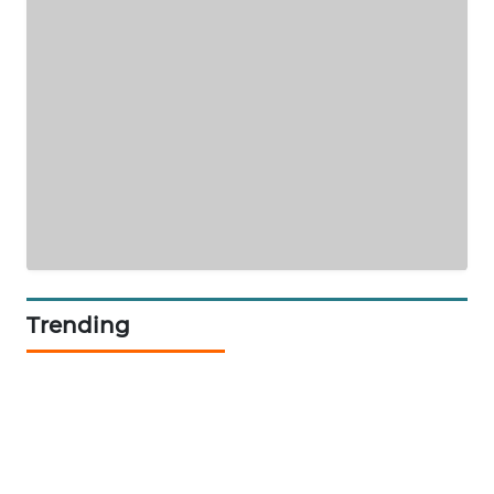
KRT
NEWS
KARING
NEWS
JURNAL
MARITIM
HUMBANG
NEWS
Trending
GARONGGANG
NEWS
FISUELRI
ID