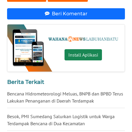
WN
KALTENG
Beri Komentar
WN
KALTARA
WN
Install Aplikasi
KALSEL
WN
KALTIM
Berita Terkait
Bencana Hidrometeorologi Meluas, BNPB dan BPBD Terus
WN
SULSEL
Lakukan Penanganan di Daerah Terdampak
WN
Besok, PMI Sumedang Salurkan Logistik untuk Warga
GORONTALO
Terdampak Bencana di Dua Kecamatan