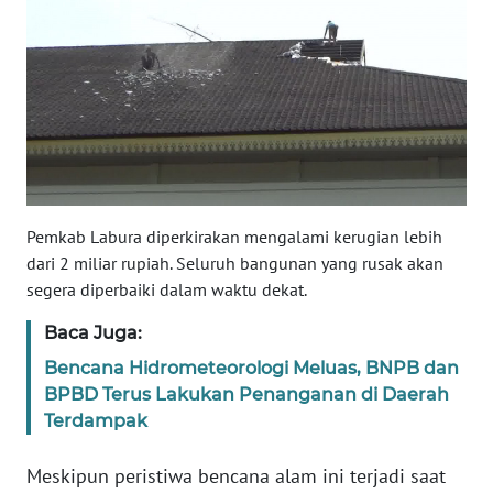
WN
SULBAR
WN
BABEL
WN
SUMBAR
Pemkab Labura diperkirakan mengalami kerugian lebih
dari 2 miliar rupiah. Seluruh bangunan yang rusak akan
WN
segera diperbaiki dalam waktu dekat.
SUMSEL
Baca Juga:
WN
Bencana Hidrometeorologi Meluas, BNPB dan
BENGKULU
BPBD Terus Lakukan Penanganan di Daerah
Terdampak
WN
LAMPUNG
Meskipun peristiwa bencana alam ini terjadi saat