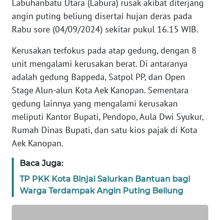
Labuhanbatu Utara (Labura) rusak akibat diterjang
SIBER
angin puting beliung disertai hujan deras pada
Rabu sore (04/09/2024) sekitar pukul 16.15 WIB.
REDAKSI
Kerusakan terfokus pada atap gedung, dengan 8
KARIR
unit mengalami kerusakan berat. Di antaranya
adalah gedung Bappeda, Satpol PP, dan Open
DISCLAIMER
Stage Alun-alun Kota Aek Kanopan. Sementara
gedung lainnya yang mengalami kerusakan
Wahana
meliputi Kantor Bupati, Pendopo, Aula Dwi Syukur,
News
Rumah Dinas Bupati, dan satu kios pajak di Kota
Regional
Aek Kanopan.
WN
Baca Juga:
SUMUT
TP PKK Kota Binjai Salurkan Bantuan bagi
Warga Terdampak Angin Puting Beliung
WN
JAKARTA