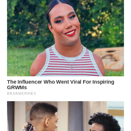
WN
PURWAKARTA
WN
PRIANGAN
TIMUR
WN
SEMARANG
WN
SOLO
WN
BOROBUDUR
WN
MADURA