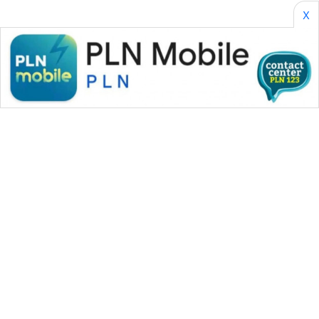
X
WAHANA MEDIA GROUP
|
|
|
WAHANA NEWS co
WAHANA TANI
WAHANA ADVOKAT
|
|
WAHANA INFRASTRUKTUR
WAHANA KONSUMEN