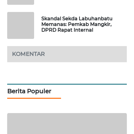
SIDIKALANG
NEWS
Skandal Sekda Labuhanbatu
Memanas: Pemkab Mangkir,
DPRD Rapat Internal
SIBARAGAS
NEWS
METRO
KOMENTAR
SIANTAR
NEWS
METRO
MEDAN
Berita Populer
NEWS
METRO
JAKARTA
NEWS