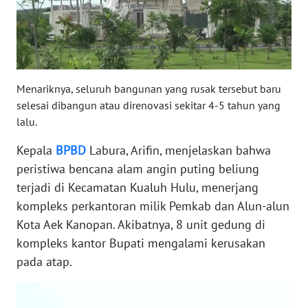
WN
RIAU
WN
Menariknya, seluruh bangunan yang rusak tersebut baru
SERAMBI
selesai dibangun atau direnovasi sekitar 4-5 tahun yang
lalu.
WN
JAMBI
Kepala
BPBD
Labura, Arifin, menjelaskan bahwa
peristiwa bencana alam angin puting beliung
WN
terjadi di Kecamatan Kualuh Hulu, menerjang
SULTRA
kompleks perkantoran milik Pemkab dan Alun-alun
Kota Aek Kanopan. Akibatnya, 8 unit gedung di
WN
kompleks kantor Bupati mengalami kerusakan
NTB
pada atap.
WN
SULTENG