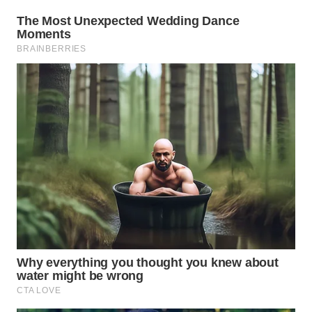
WN
CIREBON
WN
INDRAMAYU
WN
KUNINGAN
WN
MAJALENGKA
WN
SUBANG
WN
SUKABUMI