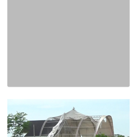
WN
JABAR
WN
BANTEN
WN
NTT
WN
KEPRI
WN
PAPUA
WN
PAPUA
BARAT