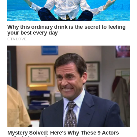
WN
BORNEO
Wahana
Media
Group
WAHANA
NEWS
WAHANA
TANI
WAHANA
ADVOKAT
WAHANA
INFRASTRUKTUR