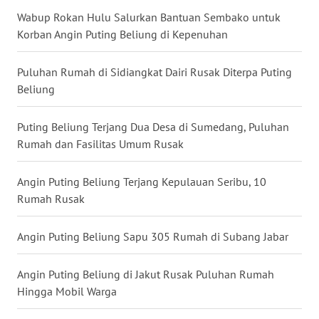
WN
Wabup Rokan Hulu Salurkan Bantuan Sembako untuk
SULUT
Korban Angin Puting Beliung di Kepenuhan
WN
Puluhan Rumah di Sidiangkat Dairi Rusak Diterpa Puting
MALUKU
Beliung
WN
Puting Beliung Terjang Dua Desa di Sumedang, Puluhan
MALUT
Rumah dan Fasilitas Umum Rusak
WN
Angin Puting Beliung Terjang Kepulauan Seribu, 10
DAIRI
Rumah Rusak
WN
Angin Puting Beliung Sapu 305 Rumah di Subang Jabar
DANAU
TOBA
Angin Puting Beliung di Jakut Rusak Puluhan Rumah
Hingga Mobil Warga
WN
NIAS