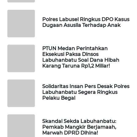
KOPEKLIN
Polres Labusel Ringkus DPO Kasus
Dugaan Asusila Terhadap Anak
PORTAL
KONSUMEN
PTUN Medan Perintahkan
FORWAMKI
Eksekusi Paksa Dinsos
Labuhanbatu Soal Dana Hibah
Karang Taruna Rp1,2 Miliar!
ALPERKLINAS
FORJASIDA
Solidaritas Insan Pers Desak Polres
Labuhanbatu Segera Ringkus
Pelaku Begal
TAMBANG
NEWS
Skandal Sekda Labuhanbatu:
SITUNGIR
Pemkab Mangkir Berjamaah,
NEWS
Marwah DPRD Dihina!