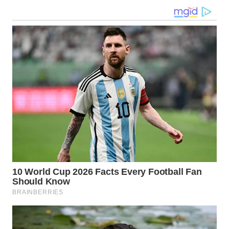
WN
LANGKAT
WN
TAPANULI
SELATAN
WN
TANJUNG
LESUNG
WN
KARO
WN
SIMALUNGUN
WN