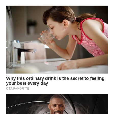
WAHANANEWS
NET
WAHANA
SPORT
WAHANA
UMKM
WAHANA
SELEB
WAHANA
PERSONA
WAHANA
OTOMOTIF