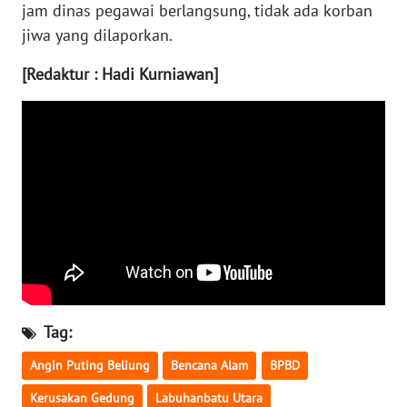
jam dinas pegawai berlangsung, tidak ada korban
WN
jiwa yang dilaporkan.
JATENG
[Redaktur : Hadi Kurniawan]
WN
NUSANTARA
WN
JOGJA
WN
JATIM
WN
BALI
Tag:
WN
Angin Puting Beliung
Bencana Alam
BPBD
KALBAR
Kerusakan Gedung
Labuhanbatu Utara