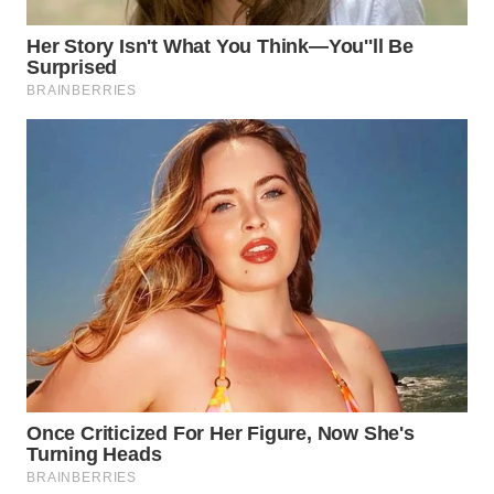
PADANG
LAWAS
WN
SUMEDANG
WN
CIANJUR
WN
KEPULAUAN
SERIBU
WN
TANGERANG
WN
BINJAI