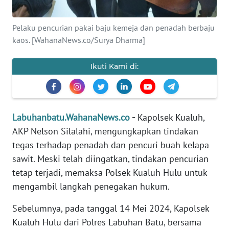
SIBER
Pelaku pencurian pakai baju kemeja dan penadah berbaju
REDAKSI
kaos. [WahanaNews.co/Surya Dharma]
KARIR
Ikuti Kami di:
DISCLAIMER
Wahana
Labuhanbatu.WahanaNews.co
-
Kapolsek Kualuh,
News
AKP Nelson Silalahi, mengungkapkan tindakan
Regional
tegas terhadap penadah dan pencuri buah kelapa
sawit. Meski telah diingatkan, tindakan pencurian
WN
tetap terjadi, memaksa Polsek Kualuh Hulu untuk
SUMUT
mengambil langkah penegakan hukum.
WN
Sebelumnya, pada tanggal 14 Mei 2024, Kapolsek
JAKARTA
Kualuh Hulu dari Polres Labuhan Batu, bersama