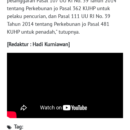
pelanggaran Pasal 107 UU RI No. 39 Tahun 2014
WN
tentang Perkebunan jo Pasal 362 KUHP untuk
JATENG
pelaku pencurian, dan Pasal 111 UU RI No. 39
Tahun 2014 tentang Perkebunan jo Pasal 481
WN
KUHP untuk penadah," tutupnya.
NUSANTARA
[Redaktur : Hadi Kurniawan]
WN
JOGJA
WN
JATIM
WN
BALI
WN
KALBAR
Tag: