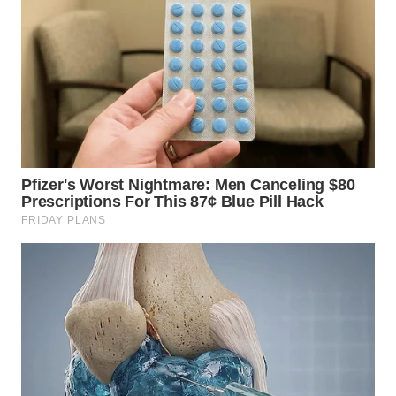
WN
BEKASI
WN
BOGOR
WN
DEPOK
WN
TAPANULI
UTARA
WN
SAMOSIR
WN