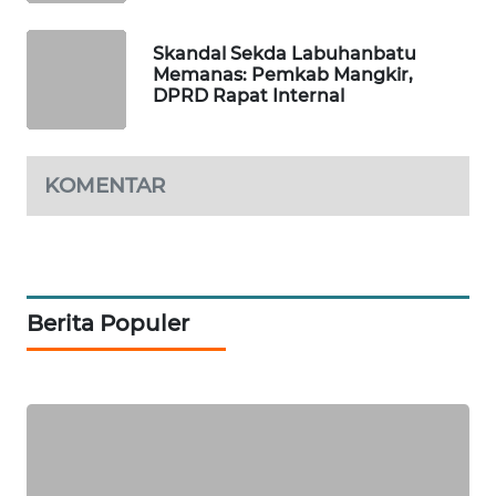
KOPEKLIN
Skandal Sekda Labuhanbatu
Memanas: Pemkab Mangkir,
DPRD Rapat Internal
PORTAL
KONSUMEN
KOMENTAR
FORWAMKI
ALPERKLINAS
FORJASIDA
Berita Populer
TAMBANG
NEWS
SITUNGIR
NEWS