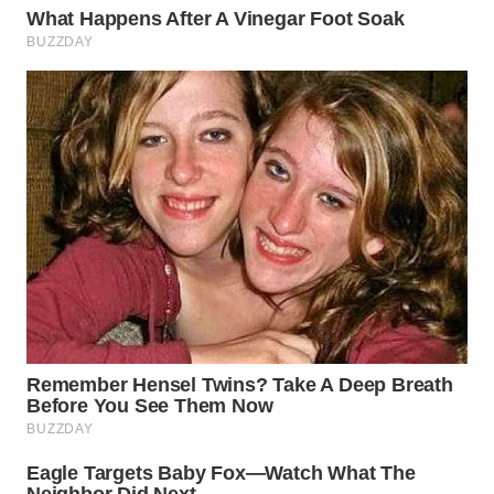
WN
CIREBON
WN
INDRAMAYU
WN
KUNINGAN
WN
MAJALENGKA
WN
SUBANG
WN
SUKABUMI