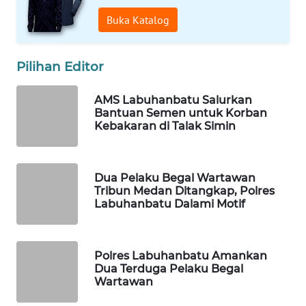
WAHANA
Buka Katalog
HEALTH
Pilihan Editor
WAHANA
DESA
WISATA
AMS Labuhanbatu Salurkan
Bantuan Semen untuk Korban
Kebakaran di Talak Simin
LAPAK
WAHANA
Dua Pelaku Begal Wartawan
Wahana
Tribun Medan Ditangkap, Polres
Network
Labuhanbatu Dalami Motif
KONSUMEN
LISTRIK
Polres Labuhanbatu Amankan
Dua Terduga Pelaku Begal
MASYARAKAT
Wartawan
KELISTRIKAN