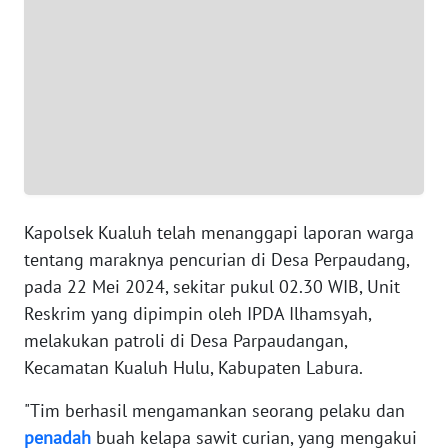
WN
RIAU
WN
SERAMBI
WN
JAMBI
Kapolsek Kualuh telah menanggapi laporan warga
WN
tentang maraknya pencurian di Desa Perpaudang,
SULTRA
pada 22 Mei 2024, sekitar pukul 02.30 WIB, Unit
Reskrim yang dipimpin oleh IPDA Ilhamsyah,
WN
melakukan patroli di Desa Parpaudangan,
NTB
Kecamatan Kualuh Hulu, Kabupaten Labura.
WN
"Tim berhasil mengamankan seorang pelaku dan
SULTENG
penadah
buah kelapa sawit curian, yang mengakui