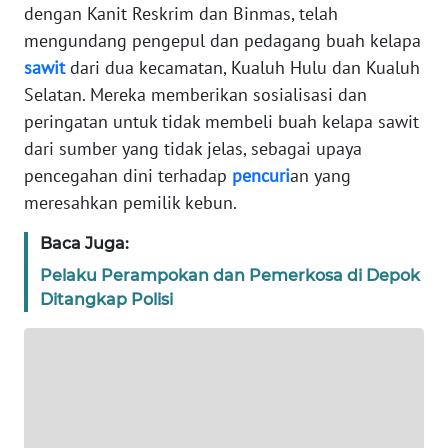
dengan Kanit Reskrim dan Binmas, telah
WN
JABAR
mengundang pengepul dan pedagang buah kelapa
sawit
dari dua kecamatan, Kualuh Hulu dan Kualuh
WN
Selatan. Mereka memberikan sosialisasi dan
BANTEN
peringatan untuk tidak membeli buah kelapa sawit
dari sumber yang tidak jelas, sebagai upaya
WN
pencegahan dini terhadap
pencuri
an yang
NTT
meresahkan pemilik kebun.
WN
Baca Juga:
KEPRI
Pelaku Perampokan dan Pemerkosa di Depok
Ditangkap Polisi
WN
PAPUA
WN
PAPUA
BARAT