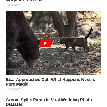
WN
PURWAKARTA
WN
PRIANGAN
TIMUR
WN
SEMARANG
WN
SOLO
WN
BOROBUDUR
WN
MADURA