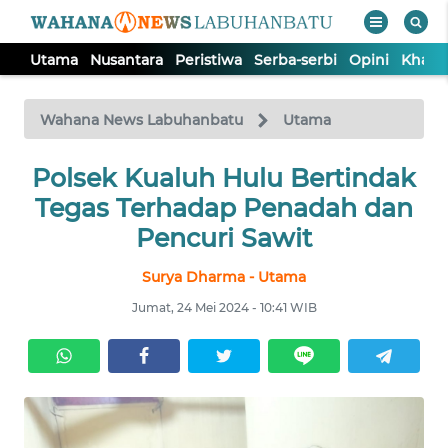
Utama
Nusantara
Peristiwa
Serba-serbi
Opini
Khas
WAHANA
Tutup
TV
Wahana News Labuhanbatu
Utama
UTAMA
Polsek Kualuh Hulu Bertindak
Tegas Terhadap Penadah dan
NUSANTARA
Pencuri Sawit
Surya Dharma - Utama
PERISTIWA
Jumat, 24 Mei 2024 - 10:41 WIB
SERBA-
SERBI
OPINI