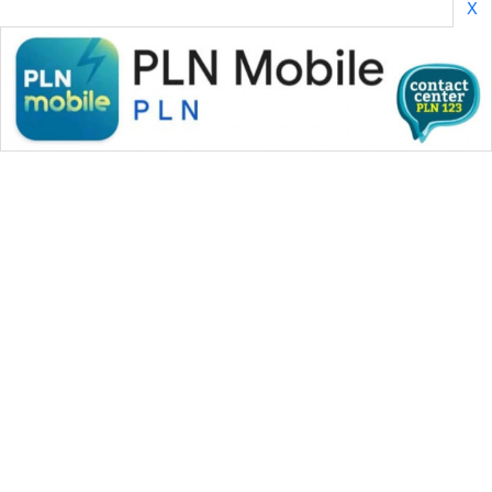
X
WAHANA MEDIA GROUP
|
|
|
WAHANA NEWS co
WAHANA TANI
WAHANA ADVOKAT
|
|
WAHANA INFRASTRUKTUR
WAHANA KONSUMEN
|
|
|
WAHANA LISTRIK
WAHANA TRAVEL
WAHANA TV