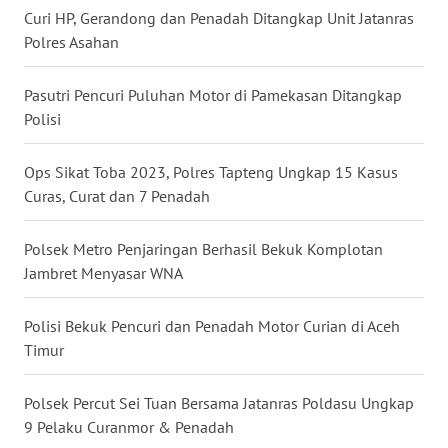
Curi HP, Gerandong dan Penadah Ditangkap Unit Jatanras
WN
SULUT
Polres Asahan
WN
Pasutri Pencuri Puluhan Motor di Pamekasan Ditangkap
MALUKU
Polisi
WN
Ops Sikat Toba 2023, Polres Tapteng Ungkap 15 Kasus
MALUT
Curas, Curat dan 7 Penadah
WN
Polsek Metro Penjaringan Berhasil Bekuk Komplotan
DAIRI
Jambret Menyasar WNA
WN
Polisi Bekuk Pencuri dan Penadah Motor Curian di Aceh
DANAU
Timur
TOBA
Polsek Percut Sei Tuan Bersama Jatanras Poldasu Ungkap
WN
9 Pelaku Curanmor & Penadah
NIAS