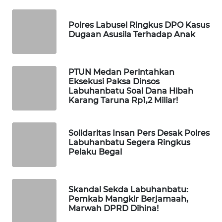
WALINKI
Polres Labusel Ringkus DPO Kasus
ID
Dugaan Asusila Terhadap Anak
MAWAKA
ID
PTUN Medan Perintahkan
Eksekusi Paksa Dinsos
Labuhanbatu Soal Dana Hibah
MARTABAT
Karang Taruna Rp1,2 Miliar!
NET
PLN
Solidaritas Insan Pers Desak Polres
WATCH
Labuhanbatu Segera Ringkus
Pelaku Begal
MKLI
Skandal Sekda Labuhanbatu:
LPKKI
Pemkab Mangkir Berjamaah,
Marwah DPRD Dihina!
LKKI