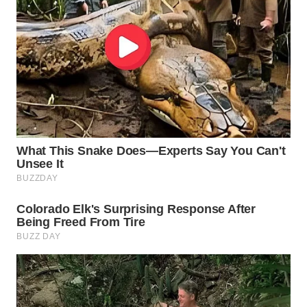
WN
BORNEO
Wahana
Media
Group
WAHANA
NEWS
WAHANA
TANI
WAHANA
ADVOKAT
WAHANA
INFRASTRUKTUR