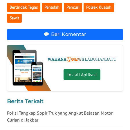
WN
Bertindak Tegas
Penadah
Pencuri
Polsek Kualuh
KALTENG
Sawit
WN
KALTARA
Beri Komentar
WN
KALSEL
WN
Install Aplikasi
KALTIM
WN
SULSEL
Berita Terkait
Polisi Tangkap Sopir Truk yang Angkut Belasan Motor
WN
Curian di Jakbar
GORONTALO