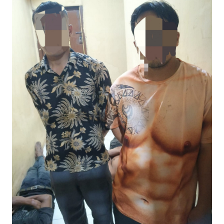
KHAS
Informasi
INDEKS
BERITA
KONTAK
KAMI
INFO
IKLAN
TENTANG
KAMI
PEDOMAN
MEDIA