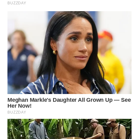
WN
SURABAYA
WN
NATUNA
WN
BINTAN
WN
MANDALIKA
WN
LIKUPANG
WN
LABUANBAJO