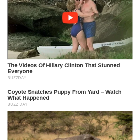
WAHANA
KONSUMEN
WAHANA
LISTRIK
WAHANA
TRAVEL
WAHANA
TV
WAHANANEWS
ID
WAHANANEWS
CO ID