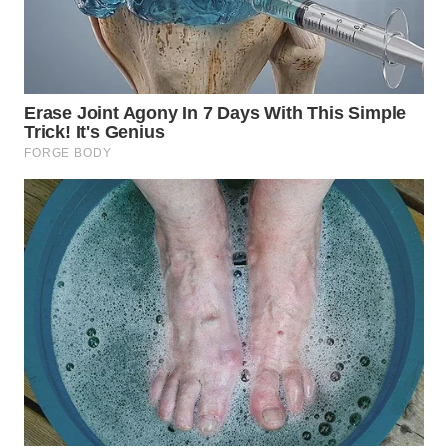
PADANG
LAWAS
WN
SUMEDANG
WN
CIANJUR
WN
KEPULAUAN
SERIBU
WN
TANGERANG
WN
BINJAI