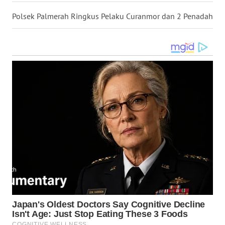
Polsek Palmerah Ringkus Pelaku Curanmor dan 2 Penadah
WN
LANGKAT
WN
TAPANULI
SELATAN
WN
TANJUNG
LESUNG
WN
KARO
WN
SIMALUNGUN
WN