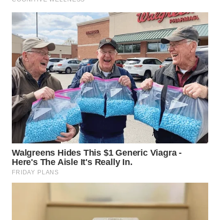
LABUHANBATU
WN
TAPANULI
TENGAH
WN DELI
SERDANG
WN
TEBING
TINGGI
WN
PAKPAK
WN
KARAWANG