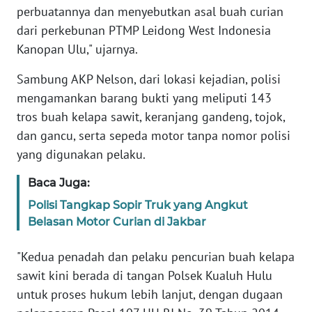
perbuatannya dan menyebutkan asal buah curian
WN
dari perkebunan PTMP Leidong West Indonesia
SULBAR
Kanopan Ulu," ujarnya.
WN
Sambung AKP Nelson, dari lokasi kejadian, polisi
BABEL
mengamankan barang bukti yang meliputi 143
tros buah kelapa sawit, keranjang gandeng, tojok,
WN
dan gancu, serta sepeda motor tanpa nomor polisi
SUMBAR
yang digunakan pelaku.
WN
Baca Juga:
SUMSEL
Polisi Tangkap Sopir Truk yang Angkut
Belasan Motor Curian di Jakbar
WN
BENGKULU
"Kedua penadah dan pelaku pencurian buah kelapa
sawit kini berada di tangan Polsek Kualuh Hulu
WN
untuk proses hukum lebih lanjut, dengan dugaan
LAMPUNG