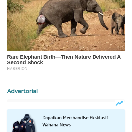
WAHANANEWS
NET
WAHANA
SPORT
WAHANA
UMKM
WAHANA
SELEB
Advertorial
WAHANA
PERSONA
WAHANA
Dapatkan Merchandise Eksklusif
OTOMOTIF
Wahana News